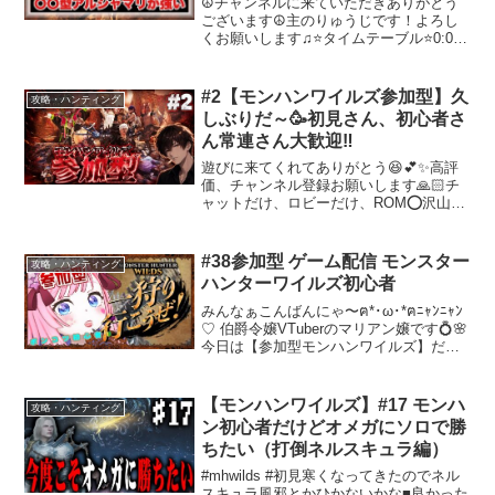
☮️チャンネルに来ていただきありがとう
ございます☮️主のりゅうじです！よろし
くお願いします♫⭐タイムテーブル⭐0:00
挨拶＆内容説明1:45 装備紹介9:27 実戦解
説27:00 まとめ＆雑談29:54 最後の挨拶⭐
今おすすめの動画⭐『ラ...
#2【モンハンワイルズ参加型】久
攻略・ハンティング
しぶりだ～🥳初見さん、初心者さ
ん常連さん大歓迎‼️
遊びに来てくれてありがとう😆💕✨高評
価、チャンネル登録お願いします🙏🏻チ
ャットだけ、ロビーだけ、ROM⭕沢山の
ご参加お待ちしてます🫡VCですがPSの
パーティーボイスチャットを利用してる
ためPS利用者様限定になります😥VC参
#38参加型 ゲーム配信 モンスター
攻略・ハンティング
加したい方は気軽に...
ハンターワイルズ初心者
みんなぁこんばんにゃ〜ฅ*･ω･*ฅﾆｬﾝﾆｬﾝ
♡ 伯爵令嬢VTuberのマリアン嬢です💍🌸
今日は【参加型モンハンワイルズ】だよ
🎮✨ 初心者さん🔰も初見さんも大歓迎♡
モンスターがダウンしたら「みんなぁ行
くよぉ❣️突撃ー❣️」 最後はみん...
【モンハンワイルズ】#17 モンハ
攻略・ハンティング
ン初心者だけどオメガにソロで勝
ちたい（打倒ネルスキュラ編）
#mhwilds #初見寒くなってきたのでネル
スキュラ風邪とかひかないかな■良かった