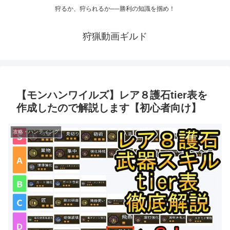
狩るか、狩られるか──勝利の知識を掴め！
狩猟動画ギルド
【モンハンワイルズ】レア８護石tier表を
作成したので解説します【初心者向け】
攻略・ハンティング