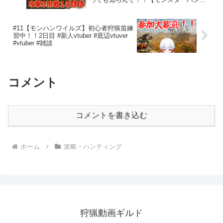
ーワイルズ PC版 RTX5090】
#11【モンハンワイルズ】初心者狩猟笛練
習中！！2日目 #新人vtuber #底辺vtuver
#vtuber #雑談
コメント
コメントを書き込む
ホーム
攻略・ハンティング
狩猟動画ギルド