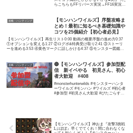
らこちらもFFリバース実況→FF16実況
→FFに関するニュースとか気になったこ
と→FF16情報→FF7リメイク情報→FFに
関する事件→FFに関する記録→■感...
【モンハンワイルズ】序盤攻略ま
攻略・ハンティング
とめ！最初に知るべき基礎知識や
コツを25個紹介【初心者必見】
【モンハンワイルズ】再生リスト0:00 動画の概要序盤の進め方0:37
①オプションを変える1:27 ②ログボ&特典受け取り2:41 ③ストーリ
ーを進める3:53 ④黄色マークに話しかける4:37 ⑤モンスター図鑑を
見る5:43 ⑥おすすめ...
🔴【モンハンワイルズ】参加型配
攻略・ハンティング
信 新イベやる 初見さん、初心
者大歓迎 #408
#monsterhunterwilds #モンスターハンタ
ーワイルズ #モンハン #ワイルズ #初心者
#参加型 #初見さん大歓迎 #ぴたごらすch
#2025 #enjoy #エンジョイ ＃色々や
る配信 #毎日配信コメントするにあった
って...
【モンハンワイルズ】神おま『攻撃3挑戦
1ぶぼぼ』早くでてくれ！間に合わなくな
っても知らんぞ！！【モンスターハンタ