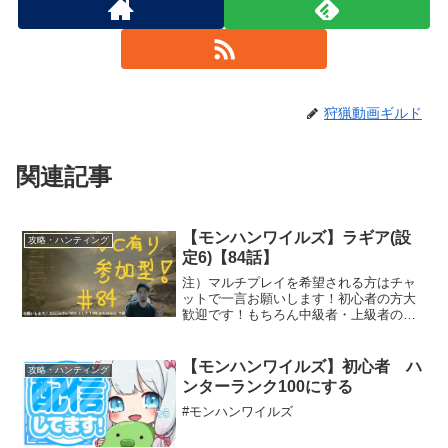
狩猟動画ギルド
関連記事
【モンハンワイルズ】ラギア(設
攻略・ハンティング
定6)【84話】
注）マルチプレイを希望される方はチャ
ットで一言お願いします！初心者の方大
歓迎です！もちろん中級者・上級者の方
も大歓迎！並行して サークルメンバーも
募集中です！気軽に声かけてください！
初見さん大歓迎！モンハン以外の雑談も
【モンハンワイルズ】初心者 ハ
攻略・ハンティング
大歓迎です！コメントい...
ンターランク100にする
#モンハンワイルズ