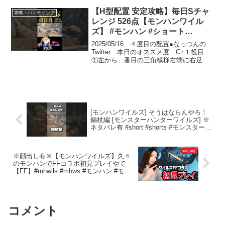
【H型配置 安定攻略】毎日Sチャ
攻略・ハンティング
レンジ 526点【モンハンワイル
ズ】 #モンハン #ショート
#Shorts #モンハンワイルズ
2025/05/16 ４度目の配置●なっつんの
#monster #ゲーム #games #ゲー
Twitter 本日のオススメ度 C+１投目
①左から二番目の三角模様右端に右足の
ム実況 #初心者向け
かかとを合わせる ②大きな石の左側に
ある苔のようなものに合わせる ③投げ
る ④祈る２投目 ①左から３番目の三
角模...
[モンハンワイルズ] そうはならんやろ！
錫杖編 [モンスターハンターワイルズ] ※
ネタバレ有 #short #shorts #モンスターハ
ンターワイルズ #monsterhunterwilds
※顔出し有※【モンハンワイルズ】久々
のモンハンでFFコラボ初見プレイやで
【FF】#mhwils #mhws #モンハン #モン
スターハンターワイルズ #参加型 になる
かも
コメント