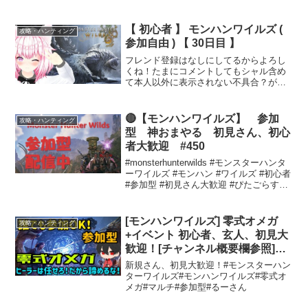
【 初心者 】 モンハンワイルズ (
攻略・ハンティング
参加自由 ) 【 30日目 】
フレンド登録はなしにしてるからよろし
くね！たまにコメントしてもシャル含め
て本人以外に表示されない不具合？があ
るみたいです、シャルが反応してなかっ
たらそれだと思ってください！パソコン
が不安定で突然配信が終了することがあ
🔴【モンハンワイルズ】 参加
攻略・ハンティング
ります。復帰に時間がかか...
型 神おまやる 初見さん、初心
者大歓迎 #450
#monsterhunterwilds #モンスターハンタ
ーワイルズ #モンハン #ワイルズ #初心者
#参加型 #初見さん大歓迎 #ぴたごらすch
#2025 #enjoy #エンジョイ ＃色々や
る配信 #毎日配信コメントするにあった
って...
[モンハンワイルズ] 零式オメガ
攻略・ハンティング
+イベント 初心者、玄人、初見大
歓迎！[チャンネル概要欄参照]
#38
新規さん、初見大歓迎！#モンスターハン
ターワイルズ#モンハンワイルズ#零式オ
メガ#マルチ#参加型#るーさん