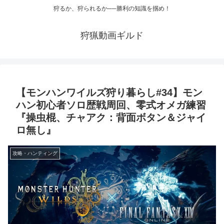
狩るか、狩られるか──勝利の知識を掴め！
狩猟動画ギルド
【モンハンワイルズ狩り暮らし#34】モン
ハン初心者ソロ歴戦周回、零式オメガ練習
『操虫棍、チャアク：背面ボタン＆ジャイ
ロ無し』
攻略・ハンティング