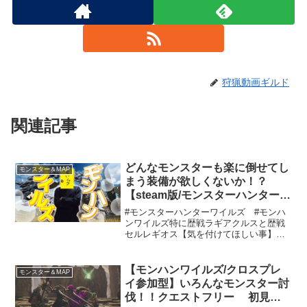
狩猟動画ギルド
関連記事
どんなモンスターも楽に倒せてし
モンスター＆MAP
まう装備が欲しくないか！？
【steam版/モンスターハンターワ
イルズ】
#モンスターハンターワイルズ #モンハ
ンワイルズ特に歴戦ラギアクルスと歴戦
セルレギオス【気を付けてほしい事】・
他者を不快にするようなコメントはやめ
てください・他の活動者さんの名前は極
力出さないようお願いします(その時の話
【モンハンワイルズ/クロスプレ
モンスター＆MAP
題によります)・アド...
イ参加型】いろんなモンスター討
伐！！クエストフリー 初見さ