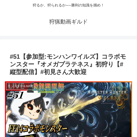
狩るか、狩られるか──勝利の知識を掴め！
狩猟動画ギルド
#51【参加型:モンハンワイルズ】コラボモ
ンスター『オメガプラテネス』初狩り【#
縦型配信】#初見さん大歓迎
モンスター＆MAP