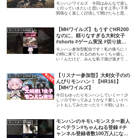
ん大歓迎#モンハンワイルズ
モンハンワイルズ 今回はみんなで楽し
く行っていきたいと思います上手い下手
関係なく楽しく討伐して聞けたらと思っ
ています【参加条件】１：参加される時
は挨拶をお願いいたします２：暴言など
吐かずにみんな仲良くプレイ３：高評
【MHワイルズ】もうすぐHR200
モンスター＆MAP
価・チャンネル登録お願いし...
なのに、頼りなすぎる大剣女子
#shorts #ゲーム実況 #切り抜き
#mhワイルズ #参加型 #参加型配
モンハン参加型配信です！私の後ろに！
信 #大剣
の時に来てくれるのめちゃくちゃ嬉し
い！んだけど、みんな私で遊び過ぎてな
い？(´・ω・｀)🐑前回のショートはこちら
🐑動画はこちら-----高評価、チャンネル登
録ありがとうございます♪登録者1000人目
【リスナー参加型】大剣女子のの
モンスター＆MAP
指して...
んびりモンハン！【HR161】
【MHワイルズ】
今日もゆったりモンハンしていくー！少
しソロでやってみようかな？新しいイベ
ントもしてみたかったり！※戦いよわよ
わ、装備よくわからないので悩みながら
進めてます。温かい目で見守りくださ
い。(; ･`д･´) いろいろ教えてもらえたら
モンハンのキモいモンスター新人
モンスター＆MAP
嬉しいです！※...
とベテラン#ちゃんねる登録 #チ
ャンネル登録者数100万人になる