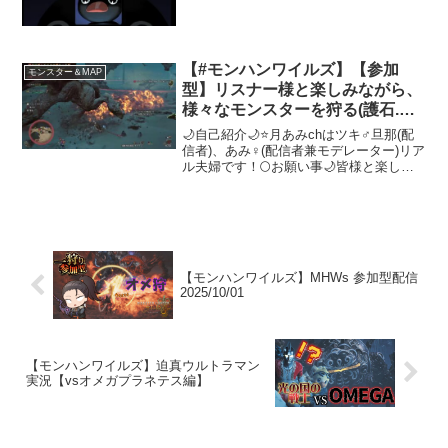
#応援お願いします #モンハンワ
イルズ #モンハンライズ #キモい
#shorts
【#モンハンワイルズ】【参加
モンスター＆MAP
型】リスナー様と楽しみながら、
様々なモンスターを狩る(護石.オ
メガ)を狩る🎶初見様、常連様、
🌙自己紹介🌙⭐月あみchはツキ♂旦那(配
夫婦の方大歓迎✨
信者)、あみ♀(配信者兼モデレーター)リア
ル夫婦です！🌕お願い事🌙皆様と楽しく
わいわい、雑談しながら狩猟するに当た
って1.HNご申告宜しくお願いします
🙇‍♂️⤵️2.回線の不具合に関しては個々のネッ
ト...
【モンハンワイルズ】MHWs 参加型配信
2025/10/01
【モンハンワイルズ】迫真ウルトラマン
実況【vsオメガプラネテス編】