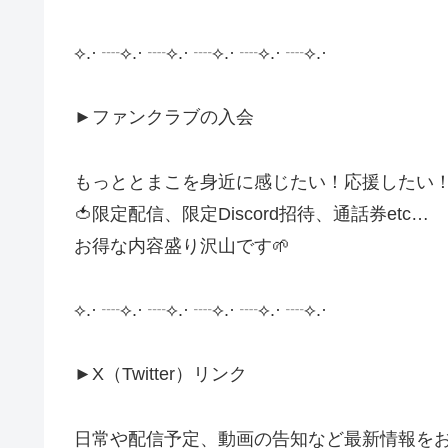
⟡.· ┈⟡.· ┈⟡.· ┈⟡.· ┈⟡.· ┈⟡.·
►ファンクラブの入会
もっととまこを身近に感じたい！応援したい
🍅限定配信、限定Discord招待、通話券etc…
お得な内容盛り沢山です🌱
⟡.· ┈⟡.· ┈⟡.· ┈⟡.· ┈⟡.· ┈⟡.·
►X（Twitter）リンク
日常や配信予定、動画の告知など最新情報を