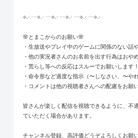
⟡.· ┈⟡.· ┈⟡.· ┈⟡.· ┈⟡.· ┈⟡.·
🌸とまこからのお願い🌸
・生放送やプレイ中のゲームに関係のない話
・他の実況者さんのお名前を出す行為はおや
・荒らし等への反応はスルーでお願いします
・命令形など過度な指示（〜しなさい、〜や
・コメントは他の視聴者さんへの配慮をお願
皆さんが楽しく配信を視聴できるように、不
ていただく場合があります。
チャンネル登録、高評価どうぞよろしくお願い