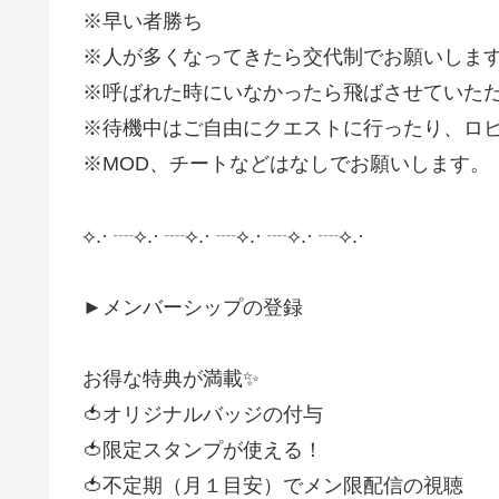
※早い者勝ち
※人が多くなってきたら交代制でお願いしま
※呼ばれた時にいなかったら飛ばさせていた
※待機中はご自由にクエストに行ったり、ロビ
※MOD、チートなどはなしでお願いします。
⟡.· ┈⟡.· ┈⟡.· ┈⟡.· ┈⟡.· ┈⟡.·
►メンバーシップの登録
お得な特典が満載✨
🍅オリジナルバッジの付与
🍅限定スタンプが使える！
🍅不定期（月１目安）でメン限配信の視聴