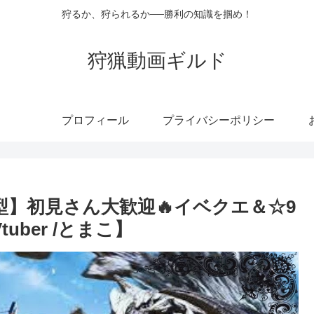
狩るか、狩られるか──勝利の知識を掴め！
狩猟動画ギルド
プロフィール
プライバシーポリシー
】初見さん大歓迎🔥イベクエ＆☆9
ber /とまこ】