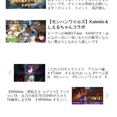
りたいです。チャンネル登録をお願いし
ます！チャット、コメント、高評価もお
気軽にどうぞ。▼配信ルール・PS5版で
やってます。クロスプレイ可です・参加
してくださる方は↓からお願いします。
【モンハンワイルズ】Kaleido＆
公式・最新ニュース
ロビーID: （始め...
しえるちゃんコラボ
ピーマンの神様VTuber KANOです！み
んなの一日に一笑いをただの数字になら
ない繋がりになれたら嬉しいです
〈KaleidoLIVEメンバーリンク〉来世
Raise/来世ミクチャ YouTube X
@Raise_No156栃成ハンクYou...
こだわりのキャラメイク アイルー編
＃VTuber ＃もるのはいしん #ゲーム実
況 #モンハン #モンハンワイルズ #キ
ャラメイク
【MHWilds：歴戦王ヌ･エグドラ】フリチ
ャレTA 太刀の先生TESSHINそろそろ
TA練習します枠 ＃MHWilds ＃モンハン
ワイルズ #mhwilds ＃ゲーム実況