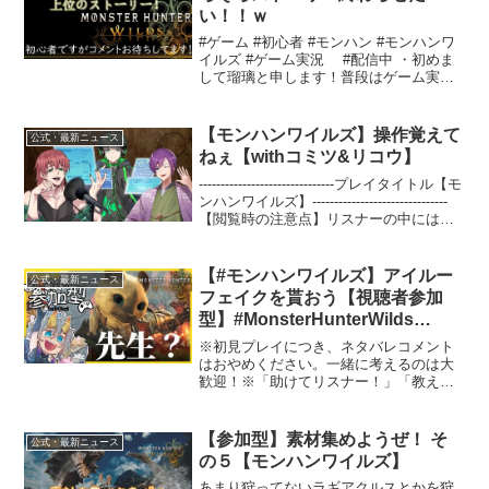
い！！ｗ
#ゲーム #初心者 #モンハン #モンハンワ
イルズ #ゲーム実況 #配信中 ・初めま
して瑠璃と申します！普段はゲーム実
況、好きなことの雑談を主にしておりま
す！！気になったかたはそちらのご視聴
もぜひ！！・特に何も決めずゆる～く配
【モンハンワイルズ】操作覚えて
公式・最新ニュース
信し、雑談し...
ねぇ【withコミツ&リコウ】
-------------------------------プレイタイトル【モ
ンハンワイルズ】-------------------------------
【閲覧時の注意点】リスナーの中にはゲ
ームの知識のない方も居ますので、ネタ
バレはお控...
【#モンハンワイルズ】アイルー
公式・最新ニュース
フェイクを貰おう【視聴者参加
型】#MonsterHunterWilds
#MHWilds #モンスターハンター
※初見プレイにつき、ネタバレコメント
ワイルズ
はおやめください。一緒に考えるのは大
歓迎！※「助けてリスナー！」「教えて
リスナー！」とお願いした時だけ、攻略
ヒントをくれると嬉しいです。※ゲーム
が初見のリスナーさんも楽しめるよう、
【参加型】素材集めようぜ！ そ
公式・最新ニュース
重大なネタバレをしないよ...
の５【モンハンワイルズ】
あまり狩ってないラギアクルスとかを狩