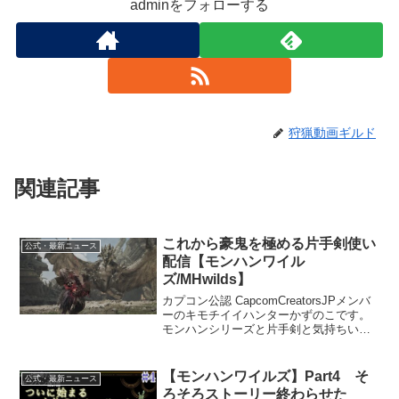
adminをフォローする
狩猟動画ギルド
関連記事
これから豪鬼を極める片手剣使い
公式・最新ニュース
配信【モンハンワイル
ズ/MHwilds】
カプコン公認 CapcomCreatorsJPメンバ
ーのキモチイイハンターかずのこです。
モンハンシリーズと片手剣と気持ちいい
ことなら任せろ！STEAM版配信中グラフ
ィックWQHD60fpspcスペック・
CPU:Ryzen7 7800X3D・...
【モンハンワイルズ】Part4 そ
公式・最新ニュース
ろそろストーリー終わらせた