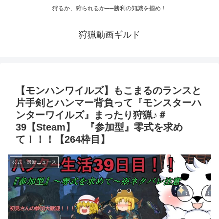
狩るか、狩られるか──勝利の知識を掴め！
狩猟動画ギルド
【モンハンワイルズ】もこまるのランスと
片手剣とハンマー背負って『モンスターハ
ンターワイルズ』まったり狩猟♪＃
39【Steam】 『参加型』零式を求め
て！！！【264枠目】
公式・最新ニュース