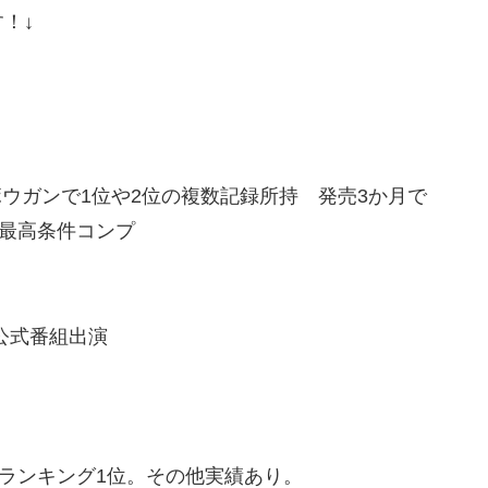
！↓
ィボウガンで1位や2位の複数記録所持 発売3か月で
9の最高条件コンプ
賞 公式番組出演
ーランキング1位。その他実績あり。