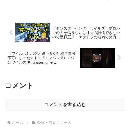
ただ足殴るだけだった記憶しかないけどw
チャンネル登録・高評価・コメントで応
援していただけると嬉しいです‼︎キャラク
リ参考↓#モンハンワ...
【モンスターハンターワイルズ】プロハ
ンの力を借りないとオメガ討伐できない
ので歴戦王ヌ・エグドラの装備で火力ア
ップします（雑談配信）
【ワイルズ】バグと思いきや仕様？着脱
不可になったオトモ #モンハン #モンハ
ンワイルズ #monsterhunter
#monsterhunterwilds #エルちゃん寝る #
ゲーム実況
コメント
コメントを書き込む
ホーム
公式・最新ニュース