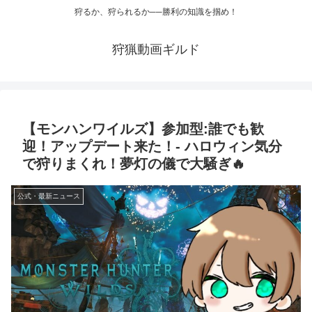
狩るか、狩られるか──勝利の知識を掴め！
狩猟動画ギルド
【モンハンワイルズ】参加型:誰でも歓
迎！アップデート来た！- ハロウィン気分
で狩りまくれ！夢灯の儀で大騒ぎ🔥
公式・最新ニュース