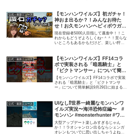
ームーのハンターIDG58NH56Bサークル
IDR473G4FV参加型配信では「プライベ
ートロビー」を使用しま...
【モンハンワイルズ】初ガチャ！
公式・最新ニュース
神おま出るか？！みんなお待た
せ！お久モンハンヘビィボウガン
でプレイ！ワイルズ生配信実況！
現在登録者5000人目指して邁進中！！こ
steam版
れからもどうぞよろしくね~＾＾！至らな
いところもあるかもだけど、楽しい狩猟
生活を送りたい✨コメント全部拾いたい
けど、読み落としちゃうことも😢ごめん
ね！無視しているわけでは絶対無いので
【モンハンワイルズ】FF14コラ
公式・最新ニュース
悪しからず💘◇Tw...
ボで実装される「暗黒騎士」と
「ピクトマンサー」について簡単
解説 #モンハンワイルズ #ファイ
【モンハンワイルズ】FF14コラボで実装
ナルファンタジー14 #ffコラボ
される「暗黒騎士」と「ピクトマンサ
ー」について簡単解説9月29日に始まる
FFコラボで実装される暗黒騎士とピクト
マンサーについて簡単解説してみまし
た！FFやったことないけどどちらもやり
UIなし⁉︎世界一綺麗なモンハンワ
公式・最新ニュース
たい！！と心の底か...
イルズ実況〜海洋恐怖症編〜 #
モンハン #monsterhunter #ワイ
ルズ
大型アップデート楽しみすぎるじゃん
か！！ラオシャンロン出るならシェンガ
オレンもついでに思い出しちゃうよね。