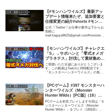
【#モンハンワイルズ】最新アッ
公式・最新ニュース
プデート情報来たぞ、追加要素と
仕様変更の紹介#shorts #モンハ
ン #monsterhunterwilds
公式:▽Twitter▽お仕事や案件は下からお
気軽に
mail:kaguya9625@gmail.com#monsterhu
nterwilds #monsterhunter #モンハン #モ
ンスターハンター #モンスターハンター
ワイルズ
【モンハンワイルズ】チャレクエ
公式・最新ニュース
「S」→サポハンと「零式オメガ
プラネテス」討伐して素材集め
【mhwilds】
ご視聴いただき誠にありがとうございま
す。この動画はTwitchと同時配信です。
『モンスターハンターワイルズ』の無料
タイトルアップデート第3弾が2025年9月
29日(月)に配信開始。『モンスターハンタ
ーワイルズ』×『ファイナルファンタジー
【PCゲーム】#397 モンスターハ
公式・最新ニュース
XI...
ンターワイルズ（Monster
Hunter Wilds）[PC版]（18）
【参加型】【ネタバレ注意】【コ
PCゲームを初見プレイします今回は「モ
ラボ配信】【初見プレイ 生放
ンスターハンターワイルズ（Monster
Hunter Wilds）」をプレイ（18回目）ム
送】