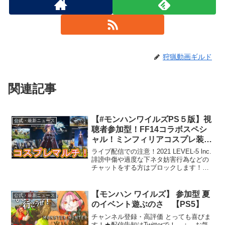
狩猟動画ギルド
関連記事
【#モンハンワイルズPS５版】視
公式・最新ニュース
聴者参加型！FF14コラボスペシ
ャル！ミンフィリアコスプレ装備
で強護石出していこうマルチライ
ライブ配信での注意！2021 LEVEL-5 lnc.
ブ配信！
誹謗中傷や過度な下ネタ妨害行為などの
チャットをする方はブロックします！ま
たリスナーさんなどの迷惑行為をした方
にはブロックします！ライブ配信中の通
信交換やマルチ行為、対戦などは禁止し
【モンハン ワイルズ】 参加型 夏
公式・最新ニュース
ます！...
のイベント遊ぶのさ 【PS5】
チャンネル登録・高評価 とっても喜びま
す！★配信告知はTwitterで！ ： お気