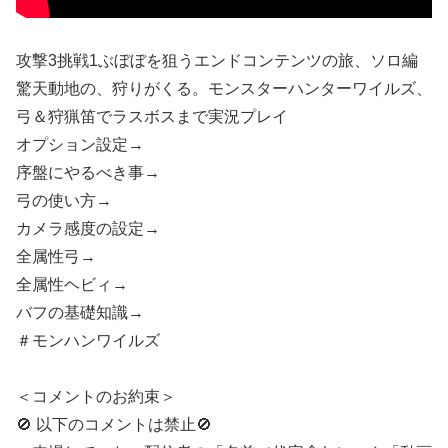
攻撃3挑戦1ぶぼぼを狙うエンドコンテンツの旅、ソロ編
驚天動地の、狩りがくる。モンスターハンターワイルズ、
弓＆狩猟笛でラスボスまで実況プレイ
オプション設定→
序盤にやるべき事→
弓の使い方→
カメラ感度の設定→
全属性弓→
全属性ヘビィ→
バフの基礎知識→
＃モンハンワイルズ
＜コメントのお約束＞
🚫 以下のコメントは禁止🚫