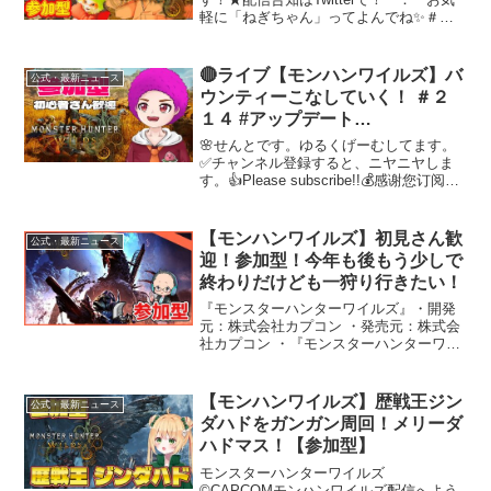
軽に「ねぎちゃん」ってよんでね✨＃モ
ンハンワイルズ ＃モンハン ＃ワイル
ズ ＃ゲーム配信参加希望の方は・
【参加希望】 【おかわり】 とコメン
🔴ライブ【モンハンワイルズ】バ
公式・最新ニュース
トをお願いします...
ウンティーこなしていく！ ＃２
１４ #アップデート
#monsterhunterwilds
🌸せんとです。ゆるくげーむしてます。
✅チャンネル登録すると、ニヤニヤしま
す。👍Please subscribe!!💰感谢您订阅视
频 ✅メンバーシップを始めました。応援
していただけると嬉しいです！
✅Twitter▶️ ※フォローしてねぇ😆時計...
【モンハンワイルズ】初見さん歓
公式・最新ニュース
迎！参加型！今年も後もう少しで
終わりだけども一狩り行きたい！
『モンスターハンターワイルズ』・開発
元：株式会社カプコン ・発売元：株式会
社カプコン ・『モンスターハンターワイ
ルズ』公式サイト ・『モンスターハンタ
ーワイルズ』公式X
++++++++++++++++++++++++++++++
【モンハンワイルズ】歴戦王ジン
公式・最新ニュース
+++++...
ダハドをガンガン周回！メリーダ
ハドマス！【参加型】
モンスターハンターワイルズ
©CAPCOMモンハンワイルズ配信へよう