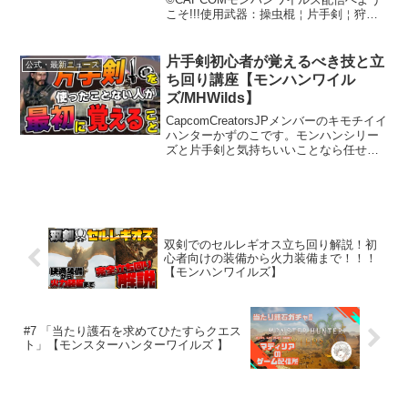
こそ!!!使用武器：操虫棍￤片手剣￤狩猟
笛￤双剣⚠️禁止事項⚠️こちらが求めるま
で、アドバイス・指示のコメントは禁止
とします！！！！これらのコメントは基
片手剣初心者が覚えるべき技と立
公式・最新ニュース
本的にひろわない・見...
ち回り講座【モンハンワイル
ズ/MHWilds】
CapcomCreatorsJPメンバーのキモチイイ
ハンターかずのこです。モンハンシリー
ズと片手剣と気持ちいいことなら任せ
ろ！STEAM版配信中グラフィック
WQHD60fpspcスペック・CPU:Ryzen7
7800X3D・グラボ:RTX...
双剣でのセルレギオス立ち回り解説！初
心者向けの装備から火力装備まで！！！
【モンハンワイルズ】
#7 「当たり護石を求めてひたすらクエス
ト」【モンスターハンターワイルズ 】