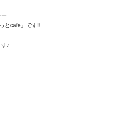
ーー
cafe」です‼️
す♪