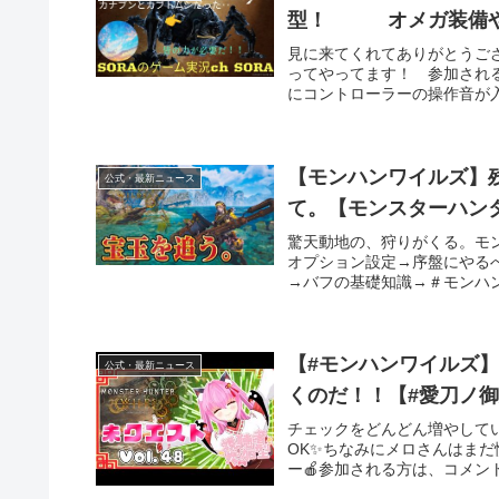
型！ オメガ装備や
見に来てくれてありがとうござい
ってやってます！ 参加され
にコントローラーの操作音が入
【モンハンワイルズ】
公式・最新ニュース
驚天動地の、狩りがくる。モ
オプション設定→序盤にやる
→バフの基礎知識→＃モンハンワ
【#モンハンワイルズ】
公式・最新ニュース
くのだ！！【#愛刀ノ御
チェックをどんどん増やして
OK✨ちなみにメロさんはまだ
ー🍎参加される方は、コメント