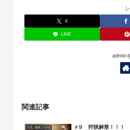
シ
X
LINE
admi
関連記事
#９ 狩猟解禁！！！
公式・最新ニュース