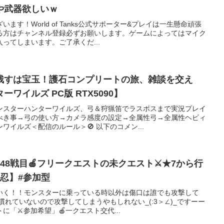
武器欲しいｗ
ます！World of Tanks公式サポーター&プレイは一生懸命頑張
る方はチャンネル登録必ずお願いします。ゲームによってはマイク
ってしまいます。ご了承くだ...
残すは宝玉！護石コンプリートの旅、雑談を交え
て。【モンスターハンターワイルズ PC版 RTX5090】
ンスターハンターワイルズ、弓＆狩猟笛でラスボスまで実況プレイ
べき事→弓の使い方→カメラ感度の設定→全属性弓→全属性ヘビィ
イルズ＜配信のルール＞🚫 以下のコメン...
48戦目🍎フリークエストの未クエスト⚔️★7から行
忍】#参加型
いく！！モンスターに乗っている時以外は傷口は誰でも攻撃して
慣れていないので攻撃してしまうやもしれない_(:3＞∠)_ですーー
に「⚔️参加希望」🍎一クエスト交代...