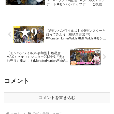
ン #ドラクエX配信 #ワイルズアップ
デート #モンハンアップデートご視聴頂
きありがとうございます！長年いくつも
のオンラインゲームをやってまいりまし
たがこれは過去１番のおすすめです！皆
さんと会えることを...
【#モンハンワイルズ】☆9モンスターと
戦ってみよう【視聴者参加型】
#MonsterHunterWilds #MHWilds #モンス
ターハンターワイルズ
【モンハンワイルズ/参加型】難易度
MAX！？★９モンスター2体討伐『光る
お守り』集め！！(MonsterHunterWilds/モ
ンスターハンターワイルズ/MHW)(新人
Vtuber/鴇白こはく)
コメント
コメントを書き込む
ホーム
公式・最新ニュース