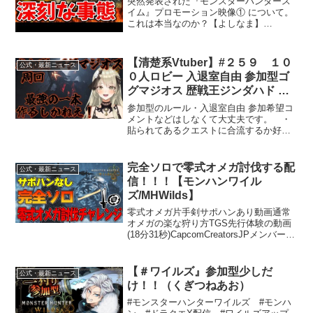
突然発表された『モンスターハンタース
モンスターハンターワイル
イム』プロモーション映像① について。
これは本当なのか？【よしなま】
ズ/PS5/steam/最新作/攻略
【PS5pro】各ハードのスペック表＆性能
switch2
差の一覧はこちら。XBOXが想定外に高
性能であったことが判明SONYの決算発
【清楚系Vtuber】#２５９ １０
公式・最新ニュース
表＆値上げ状況PS...
０人ロビー 入退室自由 参加型ゴ
グマジオス 歴戦王ジンダハド 周
回 ｻｲｷｮｰの太刀を作るしかね
参加型のルール・入退室自由 参加希望コ
え！ Twitch同時配信
メントなどはしなくて大丈夫です。 ・
貼られてあるクエストに合流するか好き
【MH:Wilds】
なクエストを貼って好きなように遊んで
ください。・クロスプレイはONでお願い
いたします。・一緒にクエストに行って
完全ソロで零式オメガ討伐する配
公式・最新ニュース
いる他のハンターさん...
信！！！【モンハンワイル
ズ/MHWilds】
零式オメガ片手剣サポハンあり動画通常
オメガの楽な狩り方TGS先行体験の動画
(18分31秒)CapcomCreatorsJPメンバーの
キモチイイハンターかずのこです。モン
ハンシリーズと片手剣と気持ちいいこと
なら任せろ！STEAM版配信中グラフ...
【＃ワイルズ』参加型少しだ
公式・最新ニュース
け！！（くぎつねあお）
#モンスターハンターワイルズ #モンハ