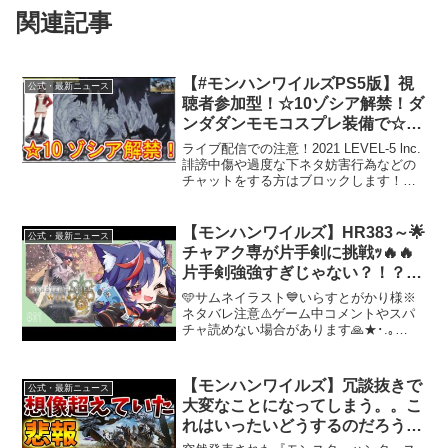
関連記事
【#モンハンワイルズPS5版】視
公式・最新ニュース
聴者参加型！☆10ゾシア解禁！ダ
ンダダンモモコスプレ装備で☆10
ゾシアに挑戦マルチライブ配信！
ライブ配信での注意！2021 LEVEL-5 lnc.
誹謗中傷や過度な下ネタ妨害行為などの
チャットをする方はブロックします！ま
たリスナーさんなどの迷惑行為をした方
にはブロックします！ライブ配信中の通
信交換やマルチ行為、対戦などは禁止し
【モンハンワイルズ】HR383～🌟
公式・最新ニュース
ます！...
チャアク専が片手剣に挑戦ｯ🔥🔥
片手剣強強すぎじゃない？！？！
【まんじちゃん。】
🩵サムネイラスト💙いらすとがかり様※
ネタバレ注意⚠️ゲーム中コメントやスパ
チャ読めない場合があります🙏★･.｡
*†*｡.･☆･.｡*†*｡.･★★･.｡*†*｡.･☆･.｡
*†*｡.･★★･.｡*†*｡.･☆･.｡*†🌙秒で卍を知
れる卍リス...
【モンハンワイルズ】冗談抜きで
公式・最新ニュース
大変なことになってしまう。。こ
れはいったいどうするのだろう
か。。。【ゴグマジオス/オメガ/