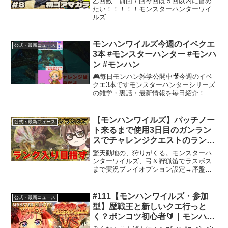
乙回数 前回７回今回は５回以内に留め
たい！！！！！モンスターハンターワイ
ルズ
©CAPCOM━━━━━━━━━━━━＜
PROJECTから配信をご覧のプロデューサ
ーの皆さんへ＞コメントに際しては下記
モンハンワイルズ今週のイベクエ
公式・最新ニュース
にご注意のうえお楽しみください！① 配
3本 #モンスターハンター #モンハ
信中は...
ン #モンハン
🎮毎日モンハン雑学公開中🎥今週のイベ
クエ3本ですモンスターハンターシリーズ
の雑学・裏話・最新情報を毎日紹介！懐
かしいネタから最新作『モンスターハン
ターワイルズ』の話題も紹介するよ！💡
チャンネル登録＆高評価で最新雑学をチ
【モンハンワイルズ】パッチノー
公式・最新ニュース
ェック！#ワイルズ #...
ト来るまで使用3日目のガンラン
スでチャレンジクエストのランキ
ング入り（１万位以内）を目指す
驚天動地の、狩りがくる。モンスターハ
【モンスターハンターワイルズ
ンターワイルズ、弓＆狩猟笛でラスボス
まで実況プレイオプション設定→序盤に
PC版 RTX5090】
やるべき事→弓の使い方→カメラ感度の
設定→全属性弓→全属性ヘビィ→バフの
基礎知識→＃モンハンワイルズ＜配信の
#111【モンハンワイルズ・参加
公式・最新ニュース
ルール＞🚫 以下のコメン...
型】歴戦王と新しいクエ行っと
く？ポンコツ初心者🔰｜モンハン
ワイルズ〔マリアン嬢〕