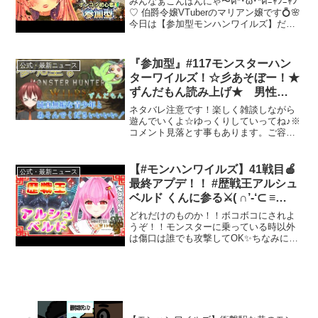
みんなぁこんばんにゃ〜ฅ*･ω･*ฅﾆｬﾝﾆｬﾝ
♡ 伯爵令嬢VTuberのマリアン嬢です💍🌸
今日は【参加型モンハンワイルズ】だよ
🎮✨ 初心者さん🔰も初見さんも大歓迎♡
モンスターがダウンしたら「みんなぁ行
くよぉ❣️突撃ー❣️」 最後はみん...
『参加型』#117モンスターハン
公式・最新ニュース
ターワイルズ！☆彡あそぼー！★
ずんだもん読み上げ★ 男性
Vtuber 新人Vtuber​​
ネタバレ注意です！楽しく雑談しながら
遊んでいくよ☆ゆっくりしていってね♪※
コメント見落とす事もあります。ご容赦
下さい。「ずんだもん読み上げ」
VOICEVOX ~☆～☆～☆~☆～☆～☆~☆
～☆～☆~☆～☆～☆~☆～☆～☆~☆～
【#モンハンワイルズ】41戦目🍎
公式・最新ニュース
☆～☆~☆～☆～...
最終アプデ！！ #歴戦王アルシュ
ベルド くんに参る⚔️( ∩’-‘⊂ ≡
⊃’-‘∩ )⚔️ ※叫ぶので視聴注意【#
どれだけのものか！！ボコボコにされよ
愛刀ノ御忍】#参加型
うぞ！！モンスターに乗っている時以外
は傷口は誰でも攻撃してOK✨ちなみにメ
ロさんはまだ慣れていないので攻撃して
しまうやもしれない_(:3＞∠)_ですーーー
🍎参加される方は、コメントに「⚔️参加
希望」🍎一ク...