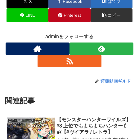
X
Facebook
はてブ
LINE
Pinterest
コピー
adminをフォローする
狩猟動画ギルド
関連記事
【モンスターハンターワイルズ】
公式・最新ニュース
#8 上位でもよちよちハンター🍼
👶【#ヴイアラ / レトラ】