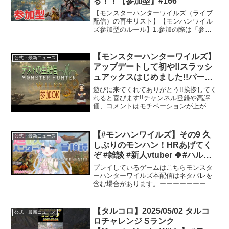
る！！【参加型】#166
【モンスターハンターワイルズ（ライブ
配信）の再生リスト】【モンハンワイル
ズ参加型のルール】1.参加の際は「参加
希望」と一言下さい。参加希望者はコメ
ントに固定してあるロビー番号でお入り
ください。取り消しの際もお手数です
【モンスターハンターワイルズ】
公式・最新ニュース
が、「参加希望取り消し」...
アップデートして初や!!スラッシ
ュアックスはじめました!!パート
6！!!#45
遊びに来てくれてありがとう!!挨拶してく
れると喜びます!!チャンネル登録や高評
価、コメントはモチベーションが上がる
ので、お願いします!!※配信不慣れで、黙
ったり、コメントの返事が遅いことがあ
ります。※楽しくプレーすることがモッ
【#モンハンワイルズ】その9 久
公式・最新ニュース
トーです！下手...
しぶりのモンハン！HRあげてく
ぞ #雑談 #新人vtuber 🍀#ハル晴
れ集合🍀
プレイしているゲームはこちらモンスタ
ーハンターワイルズ本配信はネタバレを
含む場合があります。ーーーーーーーー
ーーーーーーーーーークリエイター様
Live2D Illust,modeling芭妙 たえ🎀✖️ 様
X(旧Twitter): ...コ...
【タルコロ】2025/05/02 タルコ
公式・最新ニュース
ロチャレンジ Sランク