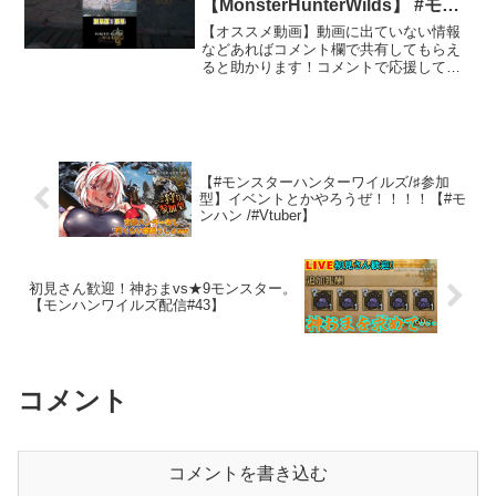
【MonsterHunterWilds】 #モン
ハンワイルズ #モンハン #mhws
【オススメ動画】動画に出ていない情報
などあればコメント欄で共有してもらえ
ると助かります！コメントで応援してく
れる方、情報をくれる方、皆さんありが
とうございます！活動のモチベージョン
に繋がるので是非チャンネル登録お願い
します！▼Xはこちらゆっ...
【#モンスターハンターワイルズ/♯参加
型】イベントとかやろうぜ！！！！【#モ
ンハン /#Vtuber】
初見さん歓迎！神おまvs★9モンスター。
【モンハンワイルズ配信#43】
コメント
コメントを書き込む