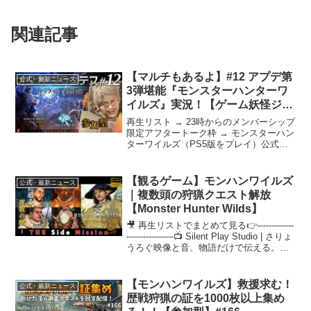
関連記事
【マルチもあるよ】#12 アプデ第
公式・最新ニュース
3弾堪能『モンスターハンターワ
イルズ』実況！【ゲーム妖怪ジー
コ】
再生リスト → 23時からのメンバーシップ
限定アフタートーク枠 → モンスターハン
ターワイルズ（PS5版をプレイ）公式サ
イト → 今回は、無料タイトルアップデー
ト第3弾をプレイ予定！『ファイナルファ
ンタジーXIV』から『オメガ・プラネテ
【観るゲーム】モンハンワイルズ
公式・最新ニュース
ス』...
｜複数頭の狩猟クエスト解放
【Monster Hunter Wilds】
🎥 再生リストでまとめて見る👉-------------
-----------------📺 Silent Play Studio | さりょ
うろぐ映像と音、物語だけで伝える。実
況や字幕を排除し、ゲームの持つ“美し
さ”をそのまま届けるプレイ...
【モンハンワイルズ】救援求む！
公式・最新ニュース
歴戦狩猟の証を1000枚以上集め