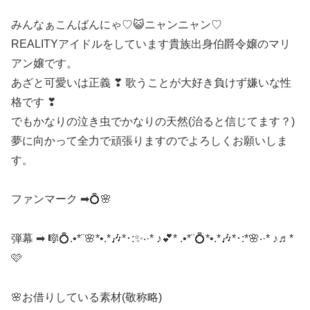
みんなぁこんばんにゃ♡😺ニャンニャン♡
REALITYアイドルをしています貴族出身伯爵令嬢のマリ
アン嬢です。
あざと可愛いは正義 ❣ 歌うことが大好き負けず嫌いな性
格です ❣
でもかなりの泣き虫でかなりの天然(治ると信じてます？)
夢に向かって全力で頑張りますのでよろしくお願いしま
す。
ファンマーク ➡💍🌸
弾幕 ➡ 🎼💍.•*¨🌸*•.*🎶*･:✨‧·* ♪💕* .•*¨💍*•.*🎶*･:*🌸‧·* ♪♬*
🩷
🌸お借りしている素材(敬称略)