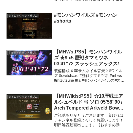
理そうなことが分かりましたプロハン達
が簡単だと言ってることはアマハンには
簡単ではありませんぞ！■チャプター
#モンハンワイルズ #モンハン
タイムアタック・神プレイ
00:00 ご挨拶00:3...
#shorts
【MHWs:PS5】モンハンワイル
タイムアタック・神プレイ
ズ ★9 ♦︎5 歴戦タマミツネ
03’41″72 スラッシュアックス/
Tempered Mizutsune Switch
装備構成 4:00サムネイル背景▷#ワイル
Axe Solo
ズ #switchaxe #歴戦タマミツネ #mhws
#mizutsune #ta #モンハンワイルズ#スラ
ッシュアックス#モンスターハンター
【MHWilds:PS5】☆10歴戦王ア
タイムアタック・神プレイ
ルシュベルド 弓 ソロ 05’58″90 /
Arch Tempered Arkveld Bow
Solo TA 生き誇れ、野生の仔【モ
ご視聴ありがとうございます！良ければ
ンハンワイルズ】
チャンネル登録よろしくお願いします！
明日解説動画出します。【おすすめ動
画】弓講座：オプション感度設定：ビン