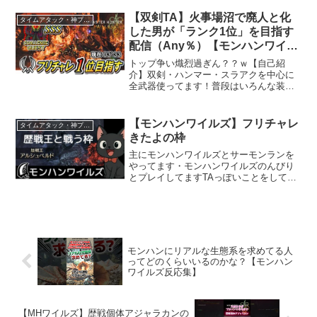
比較：アーティア厳選解説：アーティア
理論値と準理論値の差：アーティア確
【双剣TA】火事場沼で廃人と化
タイムアタック・神プレイ
率：スタミナ消費量検証：弓の...
した男が「ランク1位」を目指す
配信（Any％）【モンハンワイル
ズ】
トップ争い熾烈過ぎん？？ｗ【自己紹
介】双剣・ハンマー・スラアクを中心に
全武器使ってます！普段はいろんな装備
動画、攻略動画、TA動画を出したり週
４，５日で配信もやってるので興味があ
ればチャンネル登録お願いします♪【前回
【モンハンワイルズ】フリチャレ
タイムアタック・神プレイ
の動画】◆最新おすすめ双...
きたよの枠
主にモンハンワイルズとサーモンランを
やってます・モンハンワイルズのんびり
とプレイしてますTAっぽいことをしてい
ることが多いですｗリーチの話はＮＧで
す・サーモンランぎりぎり野良カンスト
できるくらいの腕前です；；・Xマッチ
XP１４００くらい一応...
モンハンにリアルな生態系を求めてる人
ってどのくらいいるのかな？【モンハン
ワイルズ反応集】
【MHワイルズ】歴戦個体アジャラカンの