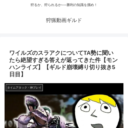
狩るか、狩られるか──勝利の知識を掴め！
狩猟動画ギルド
ワイルズのスラアクについてTA勢に聞い
たら絶望すぎる答えが返ってきた件【モン
ハンライズ】【ギルド崩壊縛り切り抜き5
日目】
タイムアタック・神プレイ