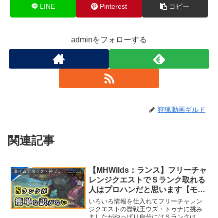
LINE
Pinterest
コピー
adminをフォローする
狩猟動画ギルド
関連記事
【MHWilds：ランス】フリーチャ
タイムアタック・神プレイ
レンジクエストでＳランク取れる
人はプロハンだと思います【モン
スターハンターワイルズ：
いろいろ情報を仕入れてフリーチャレン
PS5pro】
ジクエストの歴戦王ウズ・トゥナに挑み
ましたがやっぱり自分にはＳランクは無