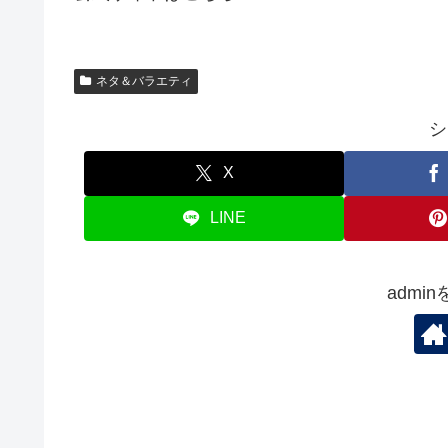
ネタ＆バラエティ
シ
X
LINE
admi