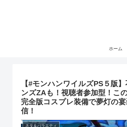
ホーム
【#モンハンワイルズPS５版
ンズZAも！視聴者参加型！こ
完全版コスプレ装備で夢灯の宴
信！
ネタ＆バラエティ