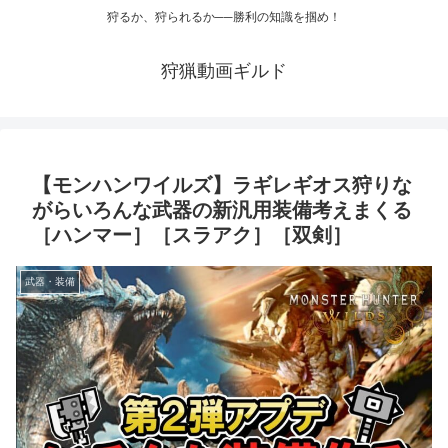
狩るか、狩られるか──勝利の知識を掴め！
狩猟動画ギルド
【モンハンワイルズ】ラギレギオス狩りな
がらいろんな武器の新汎用装備考えまくる
［ハンマー］［スラアク］［双剣］
武器・装備