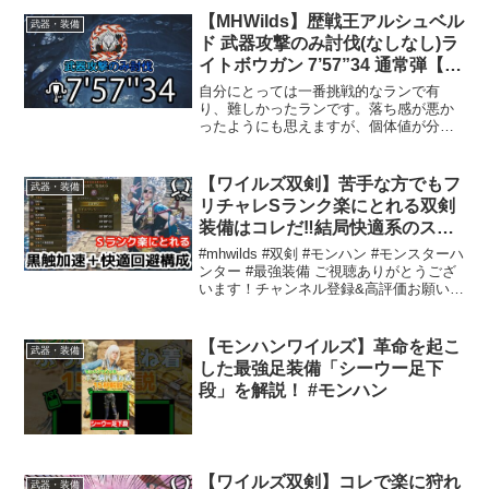
率：スタミナ消費量検証：弓のダメージ
【MHWilds】歴戦王アルシュベル
武器・装備
計算：最強弓ランキングV...
ド 武器攻撃のみ討伐(なしなし)ラ
イトボウガン 7’57”34 通常弾【モ
ンハンワイルズ】Arch
自分にとっては一番挑戦的なランで有
Tempered Arkveld LBG Solo
り、難しかったランです。落ち感が悪か
ったようにも思えますが、個体値が分か
らない為、後は気長に体力ルーレットす
るかフリチャレで挑戦するかどっちかに
します😭チャンネル登録、Xのフォロー
【ワイルズ双剣】苦手な方でもフ
武器・装備
も良ければお願いします🙇‍...
リチャレSランク楽にとれる双剣
装備はコレだ‼️結局快適系のスキ
ルが最強なんだよ！！【モンハン
#mhwilds #双剣 #モンハン #モンスターハ
ワイルズ】
ンター #最強装備 ご視聴ありがとうござ
います！チャンネル登録&高評価お願いし
ます🙇再生リストモンスターハンターワ
イルズ,アルシュベルド,双剣装備,最強装
備,歴戦王
【モンハンワイルズ】革命を起こ
武器・装備
した最強足装備「シーウー足下
段」を解説！ #モンハン
【ワイルズ双剣】コレで楽に狩れ
武器・装備