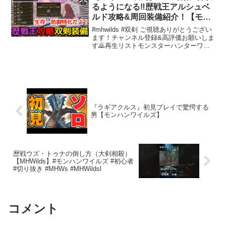
るようになる‼️歴戦王アルシュベ
ルド攻略&周回装備紹介！【モン
ハンワイルズ】#モンハン #モン
#mhwilds #双剣 ご視聴ありがとうござい
スターハンター #最強装備
ます！チャンネル登録&高評価お願いしま
す🙇再生リストモンスターハンターワイ
ルズ,アルシュベルド,双剣装備,最強装備,
歴戦王
『ラギアクルス』初見プレイで驚愕する
男【モンハンワイルズ】
歴戦ウズ・トゥナの倒し方（大剣相殺）
【MHWilds】#モンハンワイルズ #初心者
#切り抜き #MHWs #MHWildsl
コメント