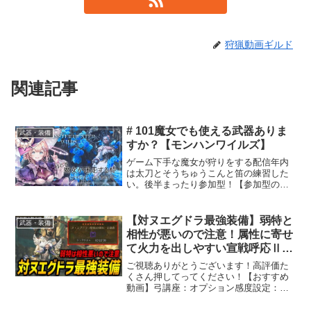
狩猟動画ギルド
関連記事
# 101魔女でも使える武器ありま
武器・装備
すか？【モンハンワイルズ】
ゲーム下手な魔女が狩りをする配信年内
は太刀とそうちゅうこんと笛の練習した
い。後半まったり参加型！【参加型の
時】配信中に連絡するよ！※コメントで
参加希望と名前を言ってからだよ※基本
コメント先着順※いっぱいだったら交代
【対ヌエグドラ最強装備】弱特と
武器・装備
で※一緒にできればみんなで...
相性が悪いので注意！属性に寄せ
て火力を出しやすい宣戦呼応Ⅱ型
の弓の装備紹介！☆9◇4ヌエグド
ご視聴ありがとうございます！高評価た
ラ3分台狩猟！【モンハンワイル
くさん押してってください！【おすすめ
動画】弓講座：オプション感度設定：ビ
ズ/MHWilds】
ン比較：アーティア厳選解説：アーティ
ア理論値と準理論値の差：アーティア確