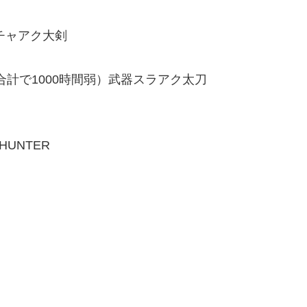
チャアク大剣
C合計で1000時間弱）武器スラアク太刀
UNTER