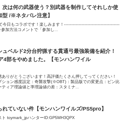
ズ】次は何の武器使う？別武器を制作してそれしか使
型 /※ネタバレ注意】
ボです！楽しみます！--------------------------------------
-----------☆参加方法コメントで「参加し...
シュベルド2分台狩猟する貫通弓最強装備を紹介！
ゴア4部をやめました。【モンハンワイル
視聴ありがとうございます！高評価たくさん押してってください！
ション感度設定：奇襲攻撃(※OBT)：製品版での変更点：ビン比
ティア理論値と準理論値の差：スタミナ...
れていない件【モンハンワイルズ/PS5pro】
oymark_jpハンターID:GP5MH3QPX