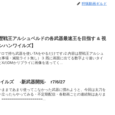
狩猟動画ギルド
なと歴戦王アルシュベルドの各武器最速王を目指す & 視
モンハンワイルズ】
ソロで持ち武器を使いTAをやるだけです♪2.内容は歴戦王アルシュ
火事場・滅龍ライト無し）３.既に画面に出てる数字より速いタイ
XのDMかリプライに画像を送ってく...
ルズ -新武器開拓- r7/6/27
いままであまり使ってこなかった武器に慣れようと、今回は太刀を
い立ったらやってみる・不定期配信・各動画ごとの連続制はありま
===============...