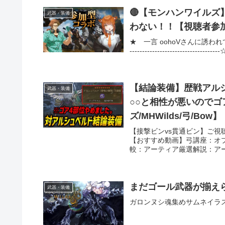
🔴【モンハンワイル
武器・装備
わない！！【視聴者参加
★ 一言 oohoVさんに誘われて今日もコラ
-------------------------
【結論装備】歴戦アル
武器・装備
○○と相性が悪いので
ズ/MHWilds/弓/Bow】
【接撃ビンvs貫通ビン】ご
【おすすめ動画】弓講座：オプ
較：アーティア厳選解説：アー
まだゴール武器が揃えら
武器・装備
ガロンヌシ魂集めサムネイラスト t