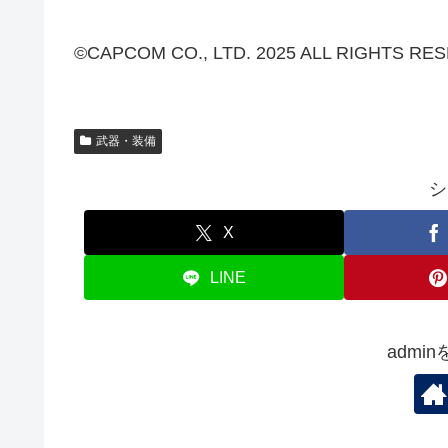
©CAPCOM CO., LTD. 2025 ALL RIGHTS RE
武器・装備
シ
X
LINE
admi