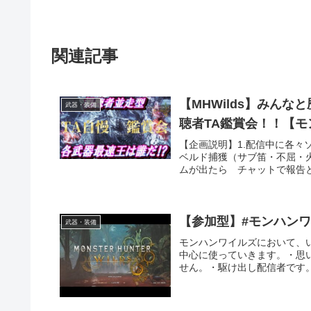
関連記事
【MHWilds】みん
武器・装備
聴者TA鑑賞会！！【
【企画説明】1.配信中に各々
ベルド捕獲（サブ笛・不屈・
ムが出たら チャットで報告と
【参加型】#モンハンワイ
武器・装備
モンハンワイルズにおいて、
中心に使っていきます。・思
せん。・駆け出し配信者です。=====