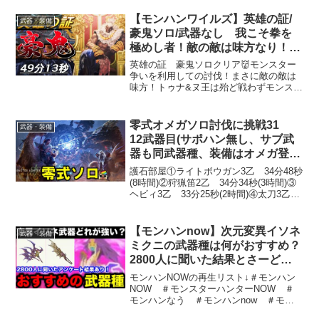
【モンハンワイルズ】英雄の証/
武器・装備
豪鬼ソロ/武器なし 我こそ拳を
極めし者！敵の敵は味方なり！
49分13秒討伐
英雄の証 豪鬼ソロクリア👹モンスター
争いを利用しての討伐！まさに敵の敵は
味方！トゥナ&ヌ王は殆ど戦わずモンスタ
ーの攻撃誘導で削ってます。本当は拳だ
けで行きたいのですが時間が....。これだ
けやってもギリでしたからね豪鬼の弱点
零式オメガソロ討伐に挑戦31
武器・装備
はとにかく火力不...
12武器目(サポハン無し、サブ武
器も同武器種、装備はオメガ登場
時) モンハンワイルズ
護石部屋①ライトボウガン3乙 34分48秒
(8時間)②狩猟笛2乙 34分34秒(3時間)③
ヘビィ3乙 33分25秒(2時間)④太刀3乙
33分30秒(16時間)⑤片手剣3乙 33分38秒
(8時間)⑥スラアク2乙 34分19秒(22時
間)⑦ハ...
【モンハンnow】次元変異イソネ
武器・装備
ミクニの武器種は何がおすすめ？
2800人に聞いた結果とさーどら
の考えを解説！【モンスターハン
モンハンNOWの再生リスト↓＃モンハン
ターNow/モンハンNOW/モンハン
NOW ＃モンスターハンターNOW ＃
モンハンなう ＃モンハンnow ＃モン
なう/モンハンナウ】
ハンナウメンバーシップ登録はこちらか