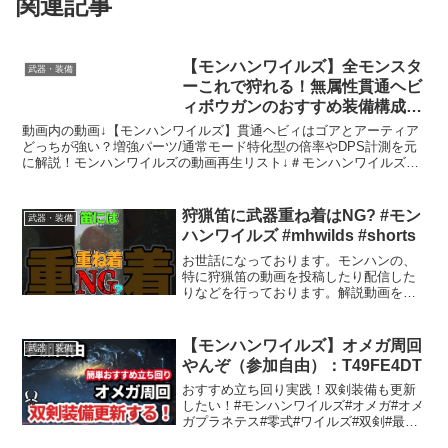
関連記事
【モンハンワイルズ】全モンスタ
武器・装備
ーこれで狩れる！無属性貫通ヘビ
ィボウガンのおすすめ装備構成を
解説！【竜熱機関榴弾/ヘビィボ
動画内の動画↓【モンハンワイルズ】貫通ヘビィはゴアとアーティア
ウガン最強装備/モンスターハン
どっちが強い？増強パーツ/通常モード特化型の倍率やDPS計測を元
に解説！モンハンワイルズの動画再生リスト↓＃モンハンワイルズ
ターワイルズ】
＃モンスターハンターWILDS ＃モンスターハンター...
狩猟笛に武器重ね着はNG? #モン
武器・装備
ハンワイルズ #mhwilds #shorts
お世話になっております。モンハンの、
特に狩猟笛の動画を投稿したり配信した
りなどを行っております。解説動画をメ
インに投稿してますので、お気軽にご視
聴していただけると幸いです。#モンスタ
ーハンターワイルズ #mhwilds #モンハン
【モンハンワイルズ】オメガ周回
武器・装備
#狩猟笛
やんぞ（参加自由）：T49FE4DT
おすすめ立ち回り実践！双剣装備も更新
したい！#モンハンワイルズ#オメガ#オメ
ガプラネテス#零式#ワイルズ#双剣#最強
装備#モンハン