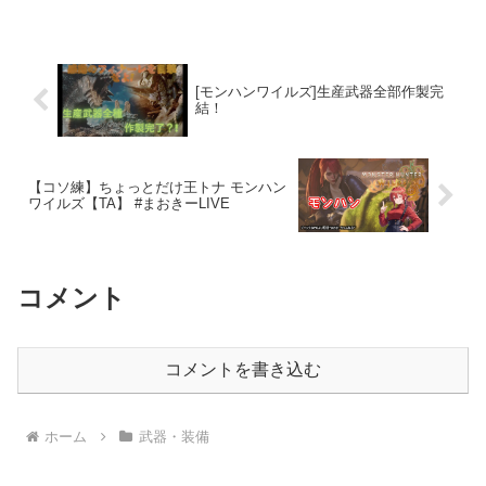
らお願いします！特典：スタンプ/バッジ
の利用、モンハンNOWの情報共有や雑
談、ワイルズ/サ...
[モンハンワイルズ]生産武器全部作製完
結！
【コソ練】ちょっとだけ王トナ モンハン
ワイルズ【TA】 #まおきーLIVE
コメント
コメントを書き込む
ホーム
武器・装備