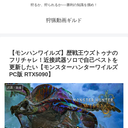
狩るか、狩られるか──勝利の知識を掴め！
狩猟動画ギルド
【モンハンワイルズ】歴戦王ウズトゥナの
フリチャレ！近接武器ソロで自己ベストを
更新したい【モンスターハンターワイルズ
PC版 RTX5090】
武器・装備