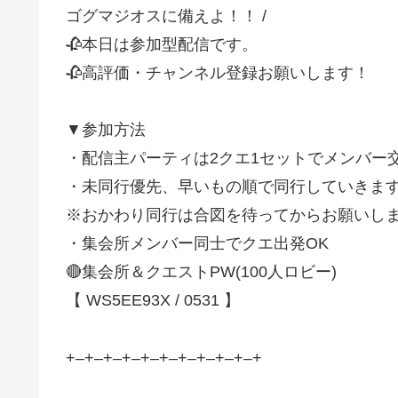
ゴグマジオスに備えよ！！ /
🥀本日は参加型配信です。
🥀高評価・チャンネル登録お願いします！
▼参加方法
・配信主パーティは2クエ1セットでメンバー
・未同行優先、早いもの順で同行していきま
※おかわり同行は合図を待ってからお願いし
・集会所メンバー同士でクエ出発OK
🔴集会所＆クエストPW(100人ロビー)
【 WS5EE93X / 0531 】
+–+–+–+–+–+–+–+–+–+–+