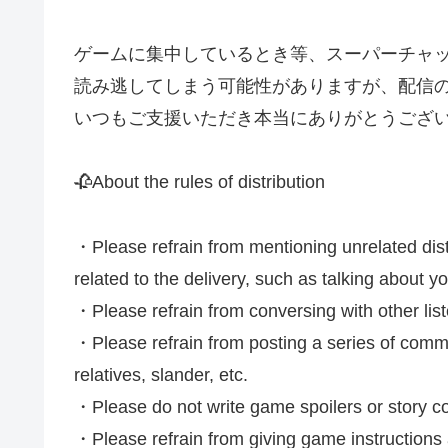
ゲームに集中しているとき等、スーパーチャ
読み逃してしまう可能性がありますが、配信
いつもご支援いただき本当にありがとうござい
🥀About the rules of distribution
・Please refrain from mentioning unrelated dis
related to the delivery, such as talking about yo
・Please refrain from conversing with other lis
・Please refrain from posting a series of comm
relatives, slander, etc.
・Please do not write game spoilers or story co
・Please refrain from giving game instructions a