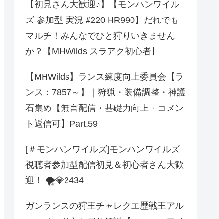
【初見さん大歓迎♪】【モンハンワイル
ズ 参加型 実況 #220 HR990】だれでも
マルチ！みんなでひと狩りいきません
か？【MHWilds スラアク初心者】
【MHWilds】ランス練度向上委員会【ラ
ンス：7857～】｜狩猟・装備調整・神護
石集め【無言配信・基礎力向上・コメン
ト返信可】Part.59
[＃モンハンワイルズ]モンハンワイルズ
視聴者参加型配信初見＆初心者さん大歓
迎！ 🌪️💎2434
ガンランスの狩王チャレクエ歴戦王アル