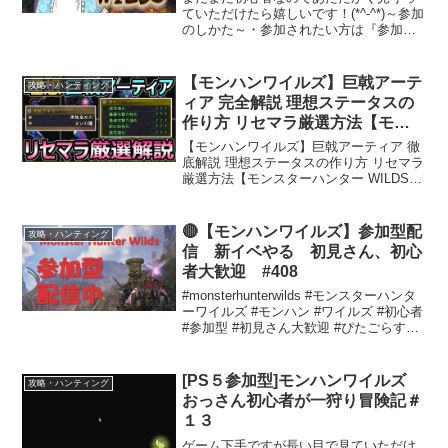
ていただけたら嬉しいです！(*^-^*)～参加
のしかた～・参加されたい方は『参加希
望』とハンターネームをコメント入力お
願いします。・参加を取り消したい場合
は『参加辞退』とコメント入力をしてい
【モンハンワイルズ】巨戟アーテ
攻略・ハンティング
ただけますと幸...
ィア 完全解説 理想ステータスの
作り方 リセマラ厳選方法【モン
スターハンター WILDS】
【モンハンワイルズ】巨戟アーティア 徹
底解説 理想ステータスの作り方 リセマラ
厳選方法【モンスターハンター WILDS】
0:00 理想のアーティアの作り方4:44 リセ
マラ方法ゴグマジオス対策 安定攻略方法
解説 誰でも簡単クリア周回 片手...
🔴【モンハンワイルズ】参加型配
攻略・ハンティング
信 新イベやる 初見さん、初心
者大歓迎 #408
#monsterhunterwilds #モンスターハンタ
ーワイルズ #モンハン #ワイルズ #初心者
#参加型 #初見さん大歓迎 #ぴたごらすch
#2025 #enjoy #エンジョイ ＃色々や
る配信 #毎日配信コメントするにあった
って...
[PS５参加型]モンハンワイルズ
攻略・ハンティング
おっさん初心者が一狩り冒険記＃
１３
ゲーム下手ですが長い目で見ていただけ