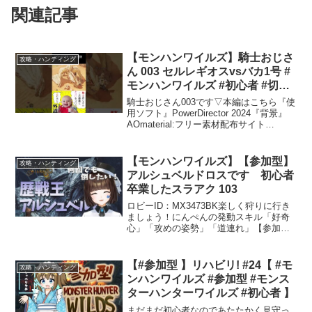
関連記事
【モンハンワイルズ】騎士おじさ
攻略・ハンティング
ん 003 セルレギオスvsバカ1号 #
モンハンワイルズ #初心者 #切り
抜き #MHWs #MHWildsl #セルレ
騎士おじさん003です▽本編はこちら『使
ギオス
用ソフト』PowerDirector 2024『背景』
AOmaterial:フリー素材配布サイト
『BGM』オーディオ ライブラリA Girl in
Oakland - Otis McDonald#モ...
【モンハンワイルズ】【参加型】
攻略・ハンティング
アルシュベルドロスです 初心者
卒業したスラアク 103
ロビーID：MX3473BK楽しく狩りに行き
ましょう！にんぺんの発動スキル「好奇
心」「攻めの姿勢」「道連れ」【参加型
のルール】・配信開始より参加希望受
付・「HN（ハンターネーム）」と「参加
希望」のコメントをいただき、にんぺん
【#参加型 】リハビリ! #24【 #モ
攻略・ハンティング
がOKとしてから...
ンハンワイルズ #参加型 #モンス
ターハンターワイルズ #初心者 】
まだまだ初心者なのであたたかく見守っ