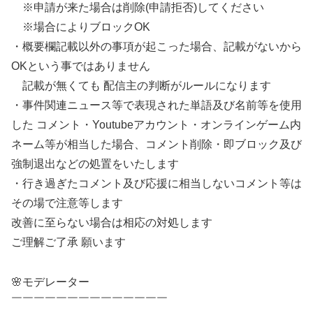
※申請が来た場合は削除(申請拒否)してください
※場合によりブロックOK
・概要欄記載以外の事項が起こった場合、記載がないから
OKという事ではありません
記載が無くても 配信主の判断がルールになります
・事件関連ニュース等で表現された単語及び名前等を使用
した コメント・Youtubeアカウント・オンラインゲーム内
ネーム等が相当した場合、コメント削除・即ブロック及び
強制退出などの処置をいたします
・行き過ぎたコメント及び応援に相当しないコメント等は
その場で注意等します
改善に至らない場合は相応の対処します
ご理解ご了承 願います
🌸モデレーター
￣￣￣￣￣￣￣￣￣￣￣￣￣￣