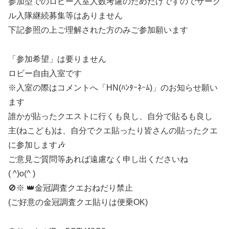
参加型でのロビー入室人数考慮のためだけですのでサーク
ル入隊継続募集等はありません
下記参照の上ご理解された方のみご参加願います
「参加希望」は要りません
ロビー自由入室です
※入室の際はコメントへ「HN(ﾊﾝﾀｰﾈｰﾑ)」のお知らせ願い
ます
誰かが貼ったクエストに行くも良し、自分で貼るも良し
主(ねこども)は、自分でクエ貼ったり皆さんの貼ったクエ
に参加します🎶
ご意見ご質問等あれば遠慮なく申し出くださいね
( ^)o(^ )
🚫※ 👑金冠調査クエおねだり禁止
(ご好意の金冠調査クエ貼りは便乗OK)