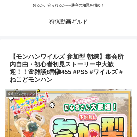
狩るか、狩られるか──勝利の知識を掴め！
狩猟動画ギルド
【モンハンワイルズ 参加型 朝練】集会所
内自由・初心者初見ストーリー中大歓
迎！！🌸雑談8割🎬455 #PS5 #ワイルズ #
ねこどモンハン
攻略・ハンティング