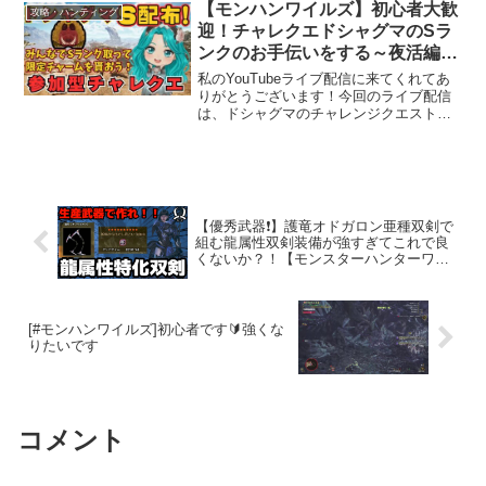
願いします🐈‍⬛▽モンスターハンターワ
【モンハンワイルズ】初心者大歓
攻略・ハンティング
イルズ...©C...
迎！チャレクエドシャグマのSラ
ンクのお手伝いをする～夜活編～
【モンハン/モンスターハンター
私のYouTubeライブ配信に来てくれてあ
ワイルズ/ドシャグマ/竜谷の跡地
りがとうございます！今回のライブ配信
は、ドシャグマのチャレンジクエストのS
のドシャグマ/チャレンジクエス
ランク救済配信です！みんなで「竜谷の
ト/参加型】
跡地のドシャグマ」をSランクでクリアし
て限定チャームを手に入れよう！また、
ゴグマジオス、...
【優秀武器❗️】護竜オドガロン亜種双剣で
組む龍属性双剣装備が強すぎてこれで良
くないか？！【モンスターハンターワイ
ルズ/MHWilds】
[#モンハンワイルズ]初心者です🔰強くな
りたいです
コメント