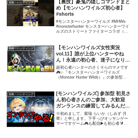
2PT（8人）でやっていますあとは臨機応
【裏技】豪鬼の隠しコマンドまと
攻略・ハンティング
変でやっていきますも...
め【モンハンワイルズ初心者】
#shorts
#モンスターハンターワイルズ #MHWs
#monsterhunter モンスターハンターワイ
ルズのストリートファイターコラボ（カ
プコンコラボ）イベント限定装備豪鬼の
隠しコマンドがあったのでまとめまし
た。↓初心者が知らないテクニック3選
【モンハンワイルズ女性実況
攻略・ハンティング
↓↓...
vol.11】誰が上位ハンターやね
ん！永遠の初心者、迷子になりま
す【MHWilds/ライブ配信】
超初心者ハンターのさくそらのマメです
🎮✨『モンスターハンターワイルズ
（Monster Hunter Wilds）』の参加型
YouTubeライブ配信！ハンターランクは
【HR11】に到達し、前回はご視聴さんた
ちの力をお借りして見事【ゾシア討
[モンハンワイルズ] 参加型 初見さ
攻略・ハンティング
伐】...
ん初心者さんのご参加、大歓迎
ガンランスの練習してみるんだっ
て💐 #参加型 #モンスターハンタ
💠初めまして、紫瑞 らいか（しみず 月
ーワイルズ #ワイルズ
華）と申します。下手っぴオッサンゲー
マーですゲーム🎮も配信▶️も初心者🔰で
下手なので皆様に甘えていきますが⚠️主
の言った事はお守り下さい。よろしくお