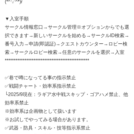
(*^▽^*)r
▼入室手順
サークル情報窓口→サークル管理※オプションからでも選
択できます→新しいサークルを始める→サークルID検索→
番号入力→申請(即認証)→クエストカウンター→ロビー検
索→サークルロビー検索→任意のサークルを選択→入室
***********************************************
✅巷で噂になってる事の指示禁止
✅戦闘チャート・効率系指示禁止
└2025/9現在：ラギア水中戦スキップ・ゴアハメ禁止、他
効率系禁止
※効率系は企画物として扱います
※お試しでやってみる場合があります。
✅武器・防具・スキル・技等指示系禁止