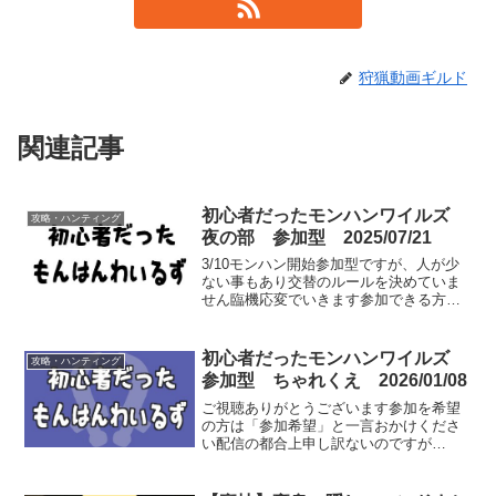
狩猟動画ギルド
関連記事
初心者だったモンハンワイルズ
攻略・ハンティング
夜の部 参加型 2025/07/21
3/10モンハン開始参加型ですが、人が少
ない事もあり交替のルールを決めていま
せん臨機応変でいきます参加できる方は
聞き専でも文字の読み上げがあるので、
vc入って頂けると嬉しいなぁと思ってい
ます（勿論なしでも大丈夫ですよ！#モン
初心者だったモンハンワイルズ
攻略・ハンティング
ハンワイルズ #...
参加型 ちゃれくえ 2026/01/08
ご視聴ありがとうございます参加を希望
の方は「参加希望」と一言おかけくださ
い配信の都合上申し訳ないのですが
HR300からでお願いします例外はありま
すが、基本1PT（4人）余裕があれば