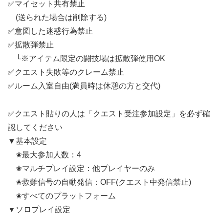
✅マイセット共有禁止
(送られた場合は削除する)
✅意図した迷惑行為禁止
✅拡散弾禁止
└※アイテム限定の闘技場は拡散弾使用OK
✅クエスト失敗等のクレーム禁止
✅ルーム入室自由(満員時は休憩の方と交代)
✅クエスト貼りの人は「クエスト受注参加設定」を必ず確
認してください
▼基本設定
✬最大参加人数：4
✬マルチプレイ設定：他プレイヤーのみ
✬救難信号の自動発信：OFF(クエスト中発信禁止)
✬すべてのプラットフォーム
▼ソロプレイ設定