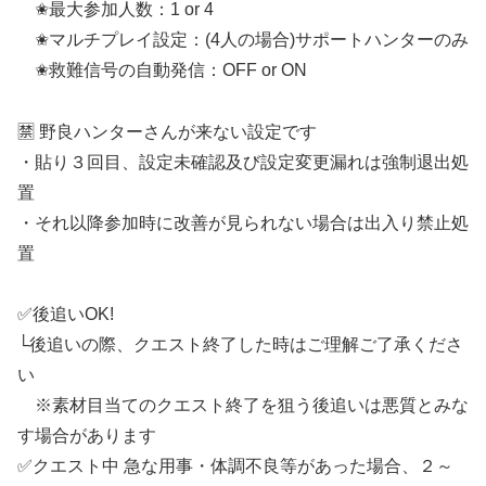
✬最大参加人数：1 or 4
✬マルチプレイ設定：(4人の場合)サポートハンターのみ
✬救難信号の自動発信：OFF or ON
🈲 野良ハンターさんが来ない設定です
・貼り３回目、設定未確認及び設定変更漏れは強制退出処
置
・それ以降参加時に改善が見られない場合は出入り禁止処
置
✅後追いOK!
└後追いの際、クエスト終了した時はご理解ご了承くださ
い
※素材目当てのクエスト終了を狙う後追いは悪質とみな
す場合があります
✅クエスト中 急な用事・体調不良等があった場合、２～