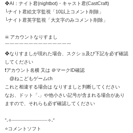
❖AI：ナイト君(nightbot)・キャスト君(CastCraft)
└ナイト君絵文字監視「10以上コメント削除」
└ナイト君英字監視「大文字のみコメント削除」
☠ アカウントなりすまし
￣￣￣￣￣￣￣￣￣￣￣￣￣￣
❖なりすましが現れた場合、スクショ及び下記を必ず確認
してください
❗アカウント名横 又は ＠マークID確認
@ねこどもゲームch
これと相違する場合は なりすましと判断してください
なお、ドット「.」や他小さい記号が含まれる場合があり
ますので、それらも必ず確認してください
°˖✧┈┈┈┈┈┈┈┈┈┈┈┈✧˖°
⭐コメントソフト