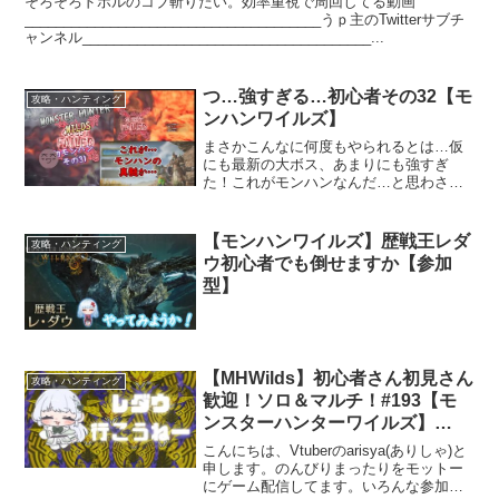
そろそろドボルのコブ斬りたい。効率重視で周回してる動画
______________________________________うｐ主のTwitterサブチ
ャンネル_____________________________________...
つ…強すぎる…初心者その32【モ
攻略・ハンティング
ンハンワイルズ】
まさかこんなに何度もやられるとは…仮
にも最新の大ボス、あまりにも強すぎ
た！これがモンハンなんだ…と思わされ
た回です。なんとか勝ててよかった！前
の動画：
【モンハンワイルズ】歴戦王レダ
攻略・ハンティング
ウ初心者でも倒せますか【参加
型】
【MHWilds】初心者さん初見さん
攻略・ハンティング
歓迎！ソロ＆マルチ！#193【モ
ンスターハンターワイルズ】
【VTuber】
こんにちは、Vtuberのarisya(ありしゃ)と
申します。のんびりまったりをモットー
にゲーム配信してます。いろんな参加型