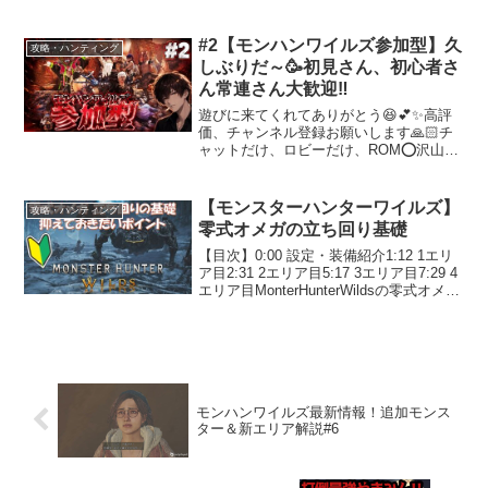
のゲームをしているので是非参加して仲
良くしてくれると嬉しいです。Twitter→
その他リンク→ 【配信ルール】1 人...
#2【モンハンワイルズ参加型】久
攻略・ハンティング
しぶりだ～🥳初見さん、初心者さ
ん常連さん大歓迎‼️
遊びに来てくれてありがとう😆💕✨高評
価、チャンネル登録お願いします🙏🏻チ
ャットだけ、ロビーだけ、ROM⭕沢山の
ご参加お待ちしてます🫡VCですがPSの
パーティーボイスチャットを利用してる
ためPS利用者様限定になります😥VC参
【モンスターハンターワイルズ】
攻略・ハンティング
加したい方は気軽に...
零式オメガの立ち回り基礎
【目次】0:00 設定・装備紹介1:12 1エリ
ア目2:31 2エリア目5:17 3エリア目7:29 4
エリア目MonterHunterWildsの零式オメガ
討伐に向けた立ち回りの基礎を共有しま
す。攻撃の避け方や落石による確定ダメ
ージ等抑え...
モンハンワイルズ最新情報！追加モンス
ター＆新エリア解説#6