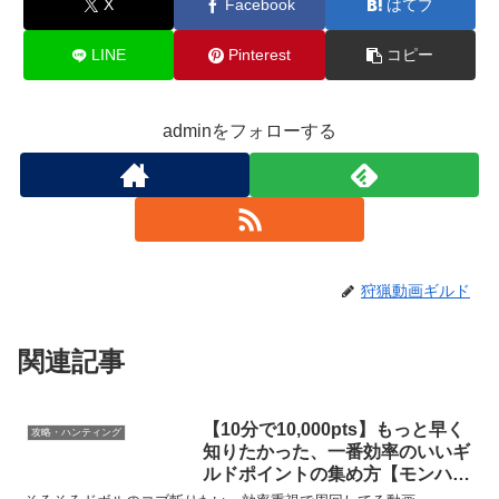
X
Facebook
はてブ
LINE
Pinterest
コピー
adminをフォローする
狩猟動画ギルド
関連記事
【10分で10,000pts】もっと早く
攻略・ハンティング
知りたかった、一番効率のいいギ
ルドポイントの集め方【モンハン
ワイルズ】