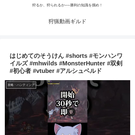
狩るか、狩られるか──勝利の知識を掴め！
狩猟動画ギルド
はじめてのそうけん #shorts #モンハンワ
イルズ #mhwilds #MonsterHunter #双剣
#初心者 #vtuber #アルシュベルド
攻略・ハンティング