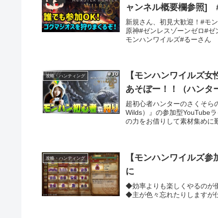
ャンネル概要欄参照] #
新規さん、初見大歓迎！#モンハン
原神#ゼンレスゾーンゼロ#ゼ
モンハンワイルズ#るーさん
【モンハンワイルズ女性
攻略・ハンティング
あそぼー！！（ハンターラ
超初心者ハンターのさくそらのマメ
Wilds）』の参加型YouT
の力をお借りして素材集めに勤
【モンハンワイルズ参
攻略・ハンティング
に
◆効率よりも楽しくやるのが
◆主が色々忘れたりしますが