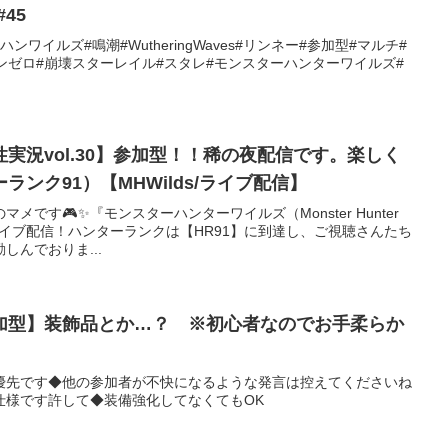
45
ワイルズ#鳴潮#WutheringWaves#リンネー#参加型#マルチ#
ンゼロ#崩壊スターレイル#スタレ#モンスターハンターワイルズ#
実況vol.30】参加型！！稀の夜配信です。楽しく
ンク91）【MHWilds/ライブ配信】
です🎮✨『モンスターハンターワイルズ（Monster Hunter
ubeライブ配信！ハンターランクは【HR91】に到達し、ご視聴さんたち
しんでおりま...
加型】装飾品とか…？ ※初心者なのでお手柔らか
優先です◆他の参加者が不快になるような発言は控えてくださいね
仕様です許して◆装備強化してなくてもOK