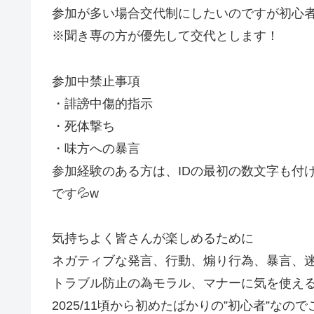
参加が多い場合交代制にしたいのですが初心
※聞き専の方が優先して交代とします！
参加中禁止事項
・誹謗中傷的指示
・死体撃ち
・味方への暴言
参加経験のある方は、IDの最初の数文字も付
です💦w
気持ちよく皆さんが楽しめるために
ネガティブな発言、行動、煽り行為、暴言、
トラブル防止の為モラル、マナーに気を使え
2025/11頃から初めたばかりの”初心者”なの