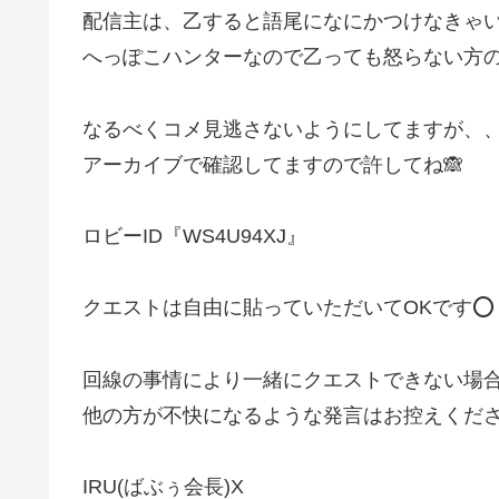
配信主は、乙すると語尾になにかつけなきゃい
へっぽこハンターなので乙っても怒らない方
なるべくコメ見逃さないようにしてますが、、
アーカイブで確認してますので許してね🙈
ロビーID『WS4U94XJ』
クエストは自由に貼っていただいてOKです⭕
回線の事情により一緒にクエストできない場合も
他の方が不快になるような発言はお控えくださ
IRU(ばぶぅ会長)X