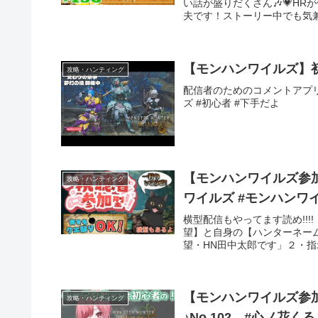
い話が盛りだくさん🎶💗H
夫です！ストーリー中でも気兼
【モンハンワイルズ】
攻略・ハンティング
配信者のためのコメントアプリ「わ
ズ #初心者 #下手だよ
【モンハンワイルズ参加
攻略・ハンティング
横型配信もやってます読め!!
望】と自身の【ハンターネー
望・HN田中太郎です」２・指
【モンハンワイルズ参
攻略・ハンティング
♪No.102 #心ノ