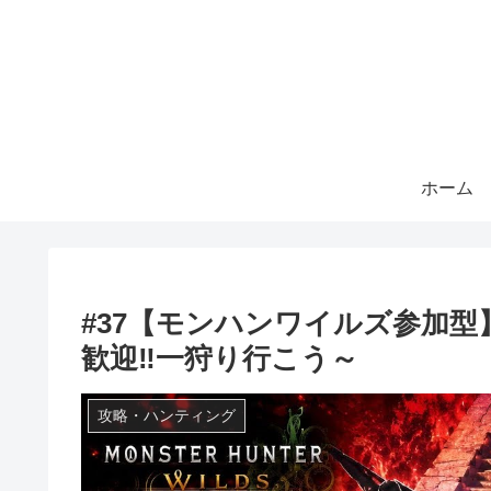
ホーム
#37【モンハンワイルズ参加
歓迎‼️一狩り行こう～
攻略・ハンティング