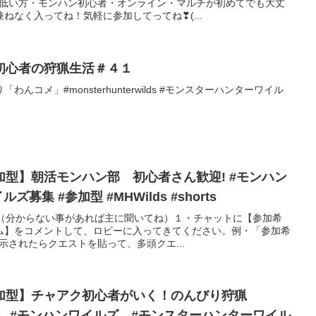
Rが低い方・モンハン初心者・オンライン・マルチが初めてでも大丈
ねなく入ってね！気軽に参加してってね❣(...
初心者の狩猟生活＃４１
んコメ」#monsterhunterwilds #モンスターハンターワイル
型】朝活モンハン部 初心者さん歓迎! #モンハン
ワイルズ #モンハンワイルズ募集 #参加型 #MHWilds #shorts
!!（分からない事があれば主に聞いてね）１・チャットに【参加希
ム】をコメントして、ロビーに入ってきてください。例・「参加希
示されたらクエストを貼って、多頭クエ...
加型】チャアク初心者がいく！のんびり狩猟
花くる #モンハンワイルズ #モンスターハンターワイル