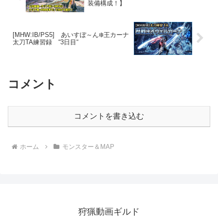
装備構成！】
[MHW:IB/PS5] あいすぼ～ん❄️王カーナ
太刀TA練習録 “3日目“
コメント
コメントを書き込む
ホーム
モンスター＆MAP
狩猟動画ギルド