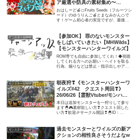
ア厳選や防具の素材集め〜
Part263 2026/06/03【モンスター
おはしーど🍎🍊Fruits Seeds（フルーツシ
ハンターワイルズ】
ード）のゆうりんご🍎とまなみかん🍊で
す！ゲーム初心者の実況ですが、最後ま
でお楽しみください^^FPCもお待ちして
おります！！w🍎関連動画🍊カムラ祓え歌
のピアノ演奏モンスターハンターワイル
【参加OK】 罪のないモンスター
モンスター＆MAP
ズド...
をしばいていきたい【MHWilds】
【モンスターハンターワイルズ】
ROM専でも自由に参加してくれ！◆視聴
してくれる方へのお願い・ヘイトを取る
行為、煽りなどは禁止・指示出しやアド
バイスは禁止(もちろんこちら側がOK出
した時はOK!!)・話題に関係ない配信者さ
んの名前を出さない・視聴者同士の会話
朝夜狩❣《モンスターハンターワ
モンスター＆MAP
は長引かないよ...
イルズ#42 クエスト周回❣》
26/06/26【霊獣Vtuber/モンハン
ワイルズ/視聴者参加型/ネタバレ
本日は追加モンスターを一狩りして参り
あり/PS5】
ます🐣🎮素材欲しい方❣クエスト回した
い方❣歓迎🎉サークル開設❣🐣ID：
DF5AF45F■カプコン動画ガイドラインを
守って配信します❣ 《⚠️参加時のルール
⚠️》・⚠️コメントにて『参加希望、ハン
過去モンスターとワイルズの新ア
モンスター＆MAP
ターネーム...
クションの相性良さそうだよなw