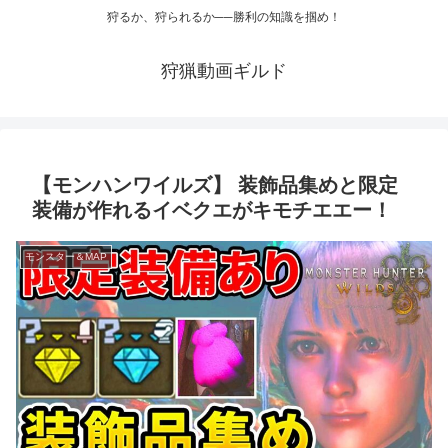
狩るか、狩られるか──勝利の知識を掴め！
狩猟動画ギルド
【モンハンワイルズ】 装飾品集めと限定
装備が作れるイベクエがキモチエエー！
モンスター＆MAP