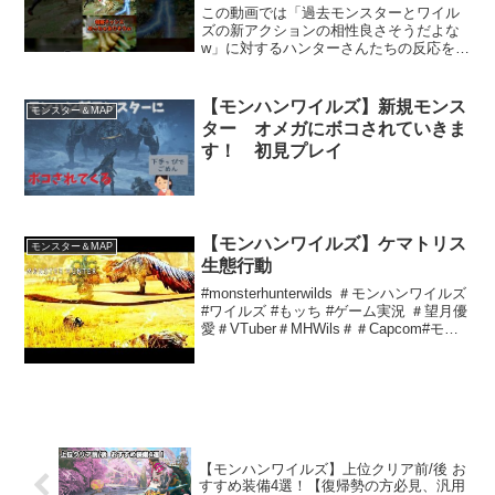
この動画では「過去モンスターとワイル
ズの新アクションの相性良さそうだよな
w」に対するハンターさんたちの反応を取
り上げています。VOICEVOX：春日部つ
むぎ,四国めたん,玄野武宏,ずんだもん,剣
崎雌雄,青山龍星引用：モンスターハンタ
【モンハンワイルズ】新規モンス
モンスター＆MAP
ーワイル...
ター オメガにボコされていきま
す！ 初見プレイ
【モンハンワイルズ】ケマトリス
モンスター＆MAP
生態行動
#monsterhunterwilds ＃モンハンワイルズ
#ワイルズ #もッち #ゲーム実況 ＃望月優
愛＃VTuber＃MHWils＃＃Capcom#モン
スターハンターワイルズ ＃モンハン生態
行動＃ケマトリスヴァンパイアVTuber望
月優愛...
【モンハンワイルズ】上位クリア前/後 お
すすめ装備4選！【復帰勢の方必見、汎用