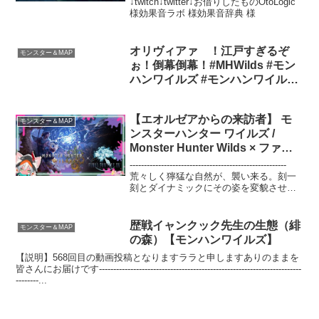
↓twitch↓twitter↓お借りしたものOtoLogic
様効果音ラボ 様効果音辞典 様
オリヴィアァ゙！江戸すぎるぞ
モンスター＆MAP
ぉ！倒幕倒幕！#MHWilds #モン
ハンワイルズ #モンハンワイルズ
キャラメイク
【エオルゼアからの来訪者】 モ
モンスター＆MAP
ンスターハンター ワイルズ /
Monster Hunter Wilds × ファイ
ナルファンタジーXIV【オメガ・
-------------------------------------------------------
プラネテス】
荒々しく獰猛な自然が、襲い来る。刻一
刻とダイナミックにその姿を変貌させる
フィールド。二面性をもつ世界に生き
る、モンスターと人々の物...
歴戦イャンクック先生の生態（緋
モンスター＆MAP
の森）【モンハンワイルズ】
【説明】568回目の動画投稿となりますララと申しますありのままを
皆さんにお届けです-----------------------------------------------------------------------
--------...