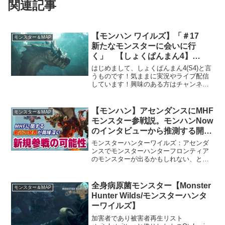
関連記事
【モンハン ワイルズ】「＃17
モンスター＆MAP
新たなモンスターに会いに行
く」 【しょくぱんまん4】
【PS5】※ネタバレあり
はじめまして、しょくぱんまん4(S4)と言
うものです！気ままに実況やライブ配信
しています！興味のある方はチャンネル
登録よろしくです！(ゝω・)X（旧
Twitter）
【モンハン】アセンダンスにMHF
モンスター＆MAP
モンスター参戦説。モンハンNow
のインタビューから推測する開発
事情【モンスターハンターワイル
モンスターハンターワイルズ：アセンダ
ズ 切り抜き】
ンスでモンスターハンターフロンティア
のモンスターが出るかもしれない、とい
う説を提唱したいと思います実際、開発
時期は被るんですよね…。切り抜き元：
【モンハン】アセンダンスPVに隠された
全身病原菌モンスター【Monster
モンスター＆MAP
情報を探そう。モンハン...
Hunter Wilds/モンスターハンタ
ーワイルズ】
加害者であり被害者再生リスト