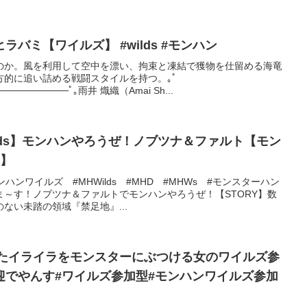
バミ【ワイルズ】 #wilds #モンハン
のか。風を利用して空中を漂い、拘束と凍結で獲物を仕留める海竜
方的に追い詰める戦闘スタイルを持つ。｡ﾟ
─────────ﾟ｡雨井 熾織（Amai Sh...
er Wilds】モンハンやろうぜ！ノブツナ＆ファルト【モン
D】
ハンワイルズ #MHWilds #MHD #MHWs #モンスターハン
～す！ノブツナ＆ファルトでモンハンやろうぜ！【STORY】数
ない未踏の領域『禁足地』...
あったイライラをモンスターにぶつける女のワイルズ参
迎でやんす#ワイルズ参加型#モンハンワイルズ参加