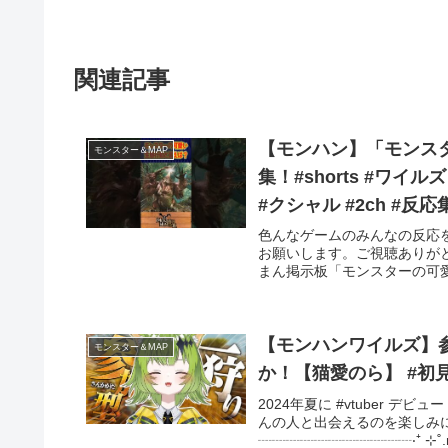
関連記事
【モンハン】「モンス
モンスター＆MAP
集！#shorts #ワイ
#クシャル #2ch #反
色んなゲームのみんなの反応
お願いします。ご視聴ありがと
まん掲示板「モンスターの可愛
【モンハンワイルズ】
モンスター＆MAP
か！【猫愛のら】 #初
2024年夏に #vtuber 
んの人と出会えるのを楽しみにし
┈┈┈┈┈┈┈┈┈┈┈‧⁺ ⊹˚.m