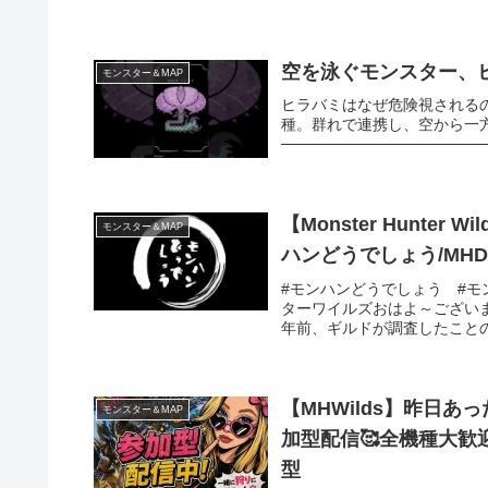
空を泳ぐモンスター、ヒラ
モンスター＆MAP
ヒラバミはなぜ危険視される
種。群れで連携し、空から一
────────────────────
【Monster Hunt
モンスター＆MAP
ハンどうでしょう/MH
#モンハンどうでしょう #モン
ターワイルズおはよ～ございま
年前、ギルドが調査したことの
【MHWilds】昨日
モンスター＆MAP
加型配信🥰全機種大歓
型