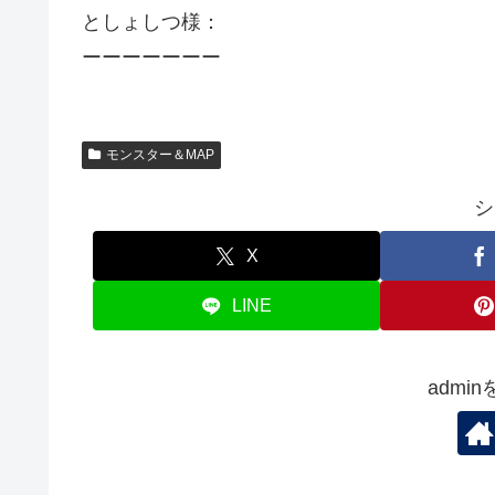
としょしつ様：
ーーーーーーー
モンスター＆MAP
シ
X
LINE
admi