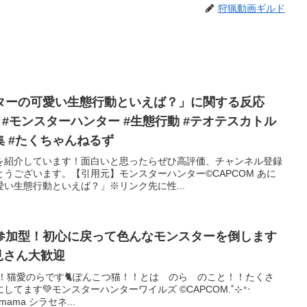
狩猟動画ギルド
ターの可愛い生態行動といえば？」に関する反応
ルズ #モンスターハンター #生態行動 #テオテスカトル
応集 #たくちゃんねるず
を紹介しています！面白いと思ったらぜひ高評価、チャンネル登録
うございます。【引用元】モンスターハンター©CAPCOM あに
い生態行動といえば？」※リンク先に性...
参加型！初心に戻って色んなモンスターを倒します
見さん大歓迎
デビュー！猫愛のらです🐈ぽんこつ猫！！とは のら のこと！！たくさ
てます💚モンスターハンターワイルズ ©CAPCOM.˚⊹⁺‧
ama シラセネ...