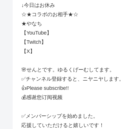
↓今日はお休み
☆★コラボのお相手★☆
★やなち
【YouTube】
【Twitch】
【X】
🌸せんとです。ゆるくげーむしてます。
✅チャンネル登録すると、ニヤニヤします。
👍Please subscribe!!
💰感谢您订阅视频
✅メンバーシップを始めました。
応援していただけると嬉しいです！