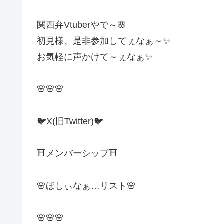
関西弁Vtuberやで～🌸
初見様、是非参加してぇなぁ～✨
お気軽に声かけて～ぇなぁ✨
🌸🌸🌸
🐦X(旧Twitter)🐦
⛩️メンバーシップ⛩️
🌸ほしぃなぁ…リスト🌸
🌸🌸🌸