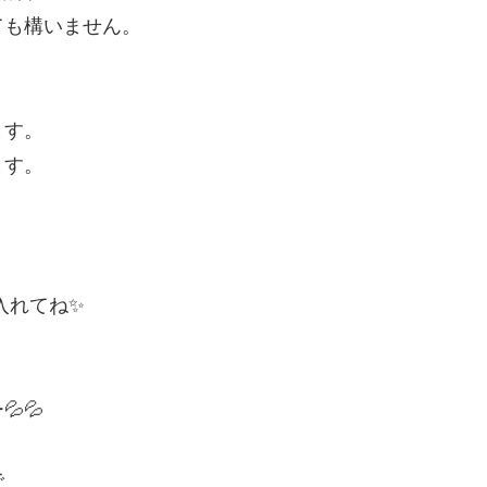
も構いません。
ます。
ます。
入れてね✨
💦
で