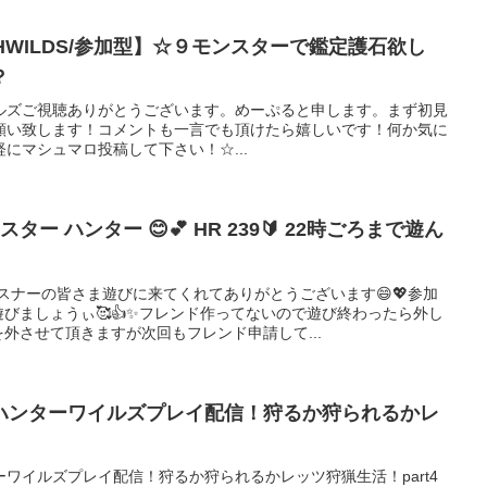
HWILDS/参加型】☆９モンスターで鑑定護石欲し
？
#ワイルズご視聴ありがとうございます。めーぷると申します。まず初見
願い致します！コメントも一言でも頂けたら嬉しいです！何か気に
にマシュマロ投稿して下さい！☆...
ター ハンター 😊💕 HR 239🔰 22時ごろまで遊ん
スナーの皆さま遊びに来てくれてありがとうございます😄💖参加
びましょうぃ🥰👍✨フレンド作ってないので遊び終わったら外し
を外させて頂きますが次回もフレンド申請して...
ハンターワイルズプレイ配信！狩るか狩られるかレ
ワイルズプレイ配信！狩るか狩られるかレッツ狩猟生活！part4