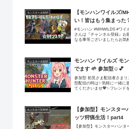
【モンハンワイルズ/M
モンスター＆MAP
い！皆はもう集まった
#モンハン #MHWILDS 
さんは『チャンネル登録』お
なる事等ございましたらお気軽
モンハン ワイルズ モンス
モンスター＆MAP
でます 🌱 参加型☺️💕
参加型 初見さま配信者さまリ
型配信の時は✨気軽に一緒に遊
てくださいませ💖✨フレンド
【参加型】モンスター
モンスター＆MAP
ッツ狩猟生活！part4
【参加型】モンスターハンター