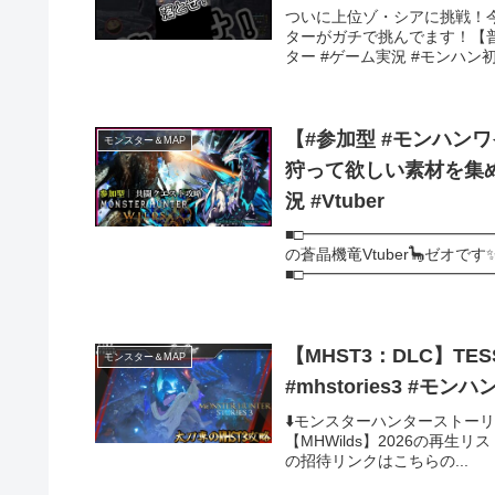
ついに上位ゾ・シアに挑戦！
ターがガチで挑んでます！【普
ター #ゲーム実況 #モンハン初心者 
【#参加型 #モンハンワ
モンスター＆MAP
狩って欲しい素材を集めてラ
況 #Vtuber
■□━━━━━━━━━━━
の蒼晶機竜Vtuber
■□━━━━━━━━━━━━
【MHST3：DLC】TE
モンスター＆MAP
#mhstories3 #モ
⬇️モンスターハンターストーリ
【MHWilds】2026の再生リスト 
の招待リンクはこちらの...