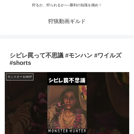
狩るか、狩られるか──勝利の知識を掴め！
狩猟動画ギルド
シビレ罠って不思議 #モンハン #ワイルズ
#shorts
モンスター＆MAP