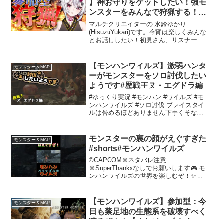
】神お守りをゲットしたい！強モ
ンスターをみんなで狩猟する！
#vtuber
マルチクリエイターの 氷鈴ゆかり
(HisuzuYukari)です。今宵は楽しくみんな
とお話ししたい！初見さん、リスナーさ
んも気軽にコメントしていってね！！⚡参
加方法・参加希望の方はロビーに入り、
「参加希望」「ハンター名」をコメント
【モンハンワイルズ】激弱ハンタ
モンスター＆MAP
してくださ...
ーがモンスターをソロ討伐したい
ようです#歴戦王ヌ・エグドラ編
#ゆっくり実況 #モンハン #ワイルズ #モ
ンハンワイルズ #ソロ討伐 プレイスタイ
ルは誉めるほどありません下手くそなの
で温かい目で見て貰えばと思いますもし
ソロ討伐して欲しいモンスター居ればコ
メントで教えてくれれば喜びます激弱ハ
モンスターの裏の顔がえぐすぎた
モンスター＆MAP
ンターがソロ...
#shorts#モンハンワイルズ
©CAPCOM※ネタバレ注意
※SuperThanksなしでお願いします🎮 モ
ンハンワイルズの世界を楽しむぞ！✨仲
良しカップルが繰り広げる、ほっこり＆
笑える瞬間をショート動画でお届け🎥💖
狩りの合間のちょっとしたハプニング
【モンハンワイルズ】参加型：今
モンスター＆MAP
や、息ピッタリ（？）な...
日も禁足地の生態系を破壊すべく