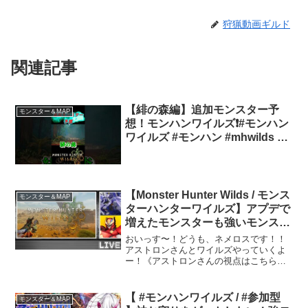
狩猟動画ギルド
関連記事
【緋の森編】追加モンスター予
モンスター＆MAP
想！モンハンワイルズ❗️#モンハン
ワイルズ #モンハン #mhwilds #
モンスターハンター
【Monster Hunter Wilds / モンス
モンスター＆MAP
ターハンターワイルズ】アプデで
増えたモンスターも強いモンスタ
ーだけになってまいりました【#
おいっす〜！どうも、ネメロスです！！
ネメトロン】
アストロンさんとワイルズやっていくよ
ー！《アストロンさんの視点はこちら
っ！》【出演者一覧】アストロンさん
Twitter：YouTube：Make something
interesting togethe...
【 #モンハンワイルズ / #参加型
モンスター＆MAP