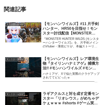
関連記事
【モンハンワイルズ】#11 片手剣
モンスター＆MAP
ハンター、HR50を目指せ！モン
スター討伐配信【MONSTER
HUNTER WILDS / Vtuber薄焼ピ
『MONSTER HUNTER WILDS (モンスタ
ケ 】
ーハンターワイルズ)』を、片手剣メイン
のVtuber・薄焼ピケが、本編ストーリー
を進めながら狩りまくる配信です。⚔早
く大型モンスターを狩りたい欲が止まら
ない片手剣ハンターが物語の続きを追...
【モンハンワイルズ】レア環境生
モンスター＆MAP
物『タイリンハナミアゲ』捕獲方
法!! #モンハンワイルズ #モンハ
ン #レア環境生物
ハナミアゲ、Xで似た実際のクラゲアップ
されててビビったｗ
――――――――――――――――――
――――――――――――――――――
―◆チャンネルメンバーシップ登録【ク
レカが無い方でもメンバー登録する方
ラギアクルスと対を成す定番モン
モンスター＆MAP
法】【欲しいものリスト】
スター「リオレウス」がめちゃデ
―――――――――...
ケぇｗｗｗ #shorts #ゲーム実況