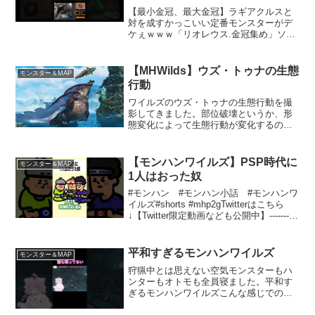
#mhws #モンハンワイルズ #モン
【最小金冠、最大金冠】ラギアクルスと
スターハンターワイルズ
対を成すかっこいい定番モンスターがデ
ケぇｗｗｗ「リオレウス.金冠集め」ソ
#mhwilds #モンハン
ロ：ランス【モンスターハンターワイル
ズ】【モンスターハンター】再生リスト
twitch配信相棒ツイッター相棒tiktokご視
【MHWilds】ウズ・トゥナの生態
モンスター＆MAP
聴していた...
行動
ワイルズのウズ・トゥナの生態行動を撮
影してきました。部位破壊というか、形
態変化によって生態行動が変化するのは
驚きました…！多分初めての例かな？#ワ
イルズ#ウズトゥナ#生態行動#モンハン
【モンハンワイルズ】PSP時代に
モンスター＆MAP
1人はおった奴
#モンハン #モンハン小話 #モンハンワ
イルズ#shorts #mhp2gTwitterはこちら
↓【Twitter限定動画なども公開中】----------
----------------------------------------どー...
平和すぎるモンハンワイルズ
モンスター＆MAP
狩猟中とは思えない空気モンスターもハ
ンターもオトモも全員寝ました。平和す
ぎるモンハンワイルズこんな感じでのん
びり遊んでいます#モンハンワイルズ #参