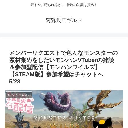
狩るか、狩られるか──勝利の知識を掴め！
狩猟動画ギルド
メンバーリクエストで色んなモンスターの
素材集めをしたいモンハンVTuberの雑談
＆参加型配信【モンハンワイルズ】
【STEAM版】参加希望はチャットへ
5/23
モンスター＆MAP