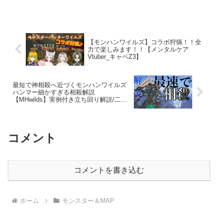
加型#shorts
【モンハンワイルズ】コラボ狩猟！！全
力で楽しみます！！【メンタルケア
Vtuber_キャベZ3】
最短で神相殺へ近づくモンハンワイルズ
ハンマー細かすぎる相殺解説
【MHwilds】実例付き立ち回り解説/二段
構えの極意/相殺の仕様
コメント
コメントを書き込む
ホーム
モンスター＆MAP