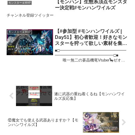
【白雲 羊のX】-----...
【モンハン】生態系頂点モンスタ
モンスター＆MAP
ー決定戦#モンハンワイルズ
チャンネル登録ツイッター
【#参加型 #モンハンワイルズ |
モンスター＆MAP
Day51】初心者歓迎！好きなモン
スターを狩って欲しい素材を集め
てランクを上げる
■□━━━━━━━━━━━━━━━━━
#MonsterHunterWilds 攻略実況
━━━━━━━━━━━━━━━□■
唯一無二の蒼晶機竜Vtuber🦕ゼオで
#Vtuber
す✨ 見つけていただき
ありがとうございます！
■□━━━━━━━━━━━━━━━━━
━━━━━━━━━━━━━...
遂に武器の重ね着くるね【モンハンワイ
ルズ反応集】
⑫魔女でも使える武器ありますか？【モ
ンハンワイルズ】