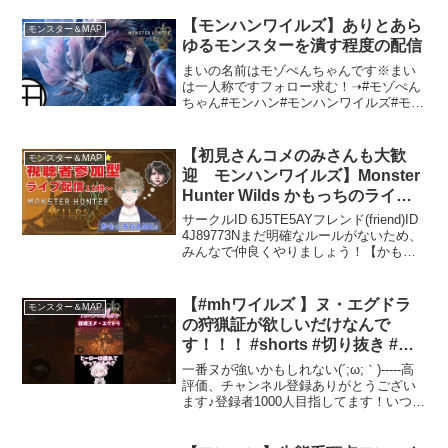
ソロ討伐して欲しいモンスター居ればコ
メントで教えてくれれば喜びます激弱ハ
【モンハンワイルズ】ありとあら
モンスター＆MAP
ンターがソロ...
ゆるモンスターを潰す程度の配信
まいの名前はモゾぺんちゃんです※まい
は一人称ですフォロー求む！➝#モゾぺん
ちゃん#モンハン#モンハンワイルズ#モン
スターハンターワイルズ
【初見さんコメのみさんも大歓
モンスター＆MAP
迎 モンハンワイルズ】Monster
Hunter Wilds かもっちのライブ
配信 #35
サークルID 6J5TE5AYフレンド(friend)ID
4J89773Nまだ明確なルールがないため、
みんなで仲良くやりましょう！【かもっ
ちGAMEs 概要欄】🎮 Welcome to かも
っちGAMEs! / Welcome to Ka...
【#mhワイルズ 】ヌ・エグドラ
モンスター＆MAP
の狩猟証が欲しいだけなんで
す！！！ #shorts #切り抜き #参
加型 #参加型配信 #大剣 #大剣女
一番ヌが強いかもしれない(´;ω;｀)-----高
子
評価、チャンネル登録ありがとうござい
ます♪登録者1000人目指してます！いつも
嬉しいです(/・ω・)/♥コメントも待ってる
よー！応援よろしくお願いします♥-----