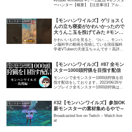
#vtuber #mhwilds #ゲーム配信 #モンスタ
ーハンター【概要】【注意事項】アルル
王国 王女巫女 アルルやでぇ🌸⛩️ご参拝い
ただきありがとうっ🌸皆様に素敵なご利
益がありますように✨『小さ...
【モンハンワイルズ】ゲリョスく
モンスター＆MAP
んの立ち寝姿がかわいかったので
大うんこ玉を投げてみた #モンハ
ンワイルズ #モンスターハンター
かわいいものを見ると、つい…。モンハ
ワイルズ #shorts
ン脳科学の動画を投稿している現役脳科
学者VTuberの天使玉ちゃんです！高評価
ボタン、チャンネル登録お願いします！
▼メンバーシップ (1か月だけでも大歓
迎！)おもしろくて今日から使える完全オ
【モンハンワイルズ】#87 全モン
モンスター＆MAP
リジナルの脳科...
スター1000頭狩猟を目指す配信
モンハンで全モンスター1000頭狩猟を目
指す配信をしております。2023/06/26サ
ンブレイク全モンスター1000頭狩猟は皆
様のご協力で無事達成できました！！配
信用周回さーくる VD7QL６EQ☑️基本的
な周回用テンプレ装備紹介☑️効率周...
#32【モンハンワイルズ】参加OK
モンスター＆MAP
新モンスターの素材集めるやで～
Broadcasted live on Twitch -- Watch live
at