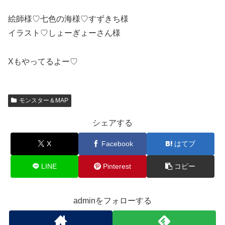
絵師様♡七色の海様♡すずきち様
イラスト♡しょーぎょーさん様
Xもやってるよー♡
モンスター＆MAP
シェアする
X
Facebook
はてブ
LINE
Pinterest
コピー
adminをフォローする