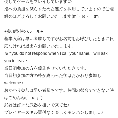
使してゲームをプレイしています😊
指への負担を減らすため△連打を採用していますのでご理
解のほどよろしくお願いいたします(m´・ω・｀)m
●参加型時のルール●
基本入室は早い者勝ちですがお名前をお呼びしたときに反
応なければ退出をお願いいたします。
※If you do not respond when I call your name, I will ask
you to leave.
当日初参加の方を優先させていただきます。
当日初参加の方の枠が終わった後はおかわり参加も
welcome♪
おかわり参加は早い者勝ちです。時間の都合でできない時
はごめんね(´；ω；`)
武器は好きな武器を担いで来てね♪
プレイヤースキル関係なく楽しくモンハンしましょ♪