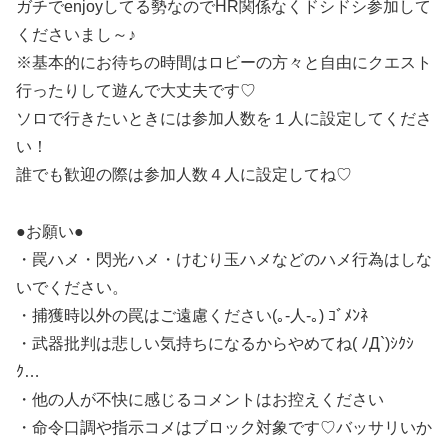
ガチでenjoyしてる勢なのでHR関係なくドシドシ参加して
くださいまし～♪
※基本的にお待ちの時間はロビーの方々と自由にクエスト
行ったりして遊んで大丈夫です♡
ソロで行きたいときには参加人数を１人に設定してくださ
い！
誰でも歓迎の際は参加人数４人に設定してね♡
●お願い●
・罠ハメ・閃光ハメ・けむり玉ハメなどのハメ行為はしな
いでください。
・捕獲時以外の罠はご遠慮ください(｡-人-｡) ｺﾞﾒﾝﾈ
・武器批判は悲しい気持ちになるからやめてね( ﾉД`)ｼｸｼ
ｸ…
・他の人が不快に感じるコメントはお控えください
・命令口調や指示コメはブロック対象です♡バッサリいか