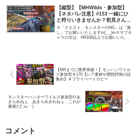
【縦型】【MHWilds・参加型】
モンスター＆MAP
【ネタバレ注意】#153 一緒にひ
と狩りいきませんか？初見さん、
初心者さんも大歓迎♪【モンスタ
※「クエスト、モンスターのNG」は「無
ーハンターワイルズ・MHWs】
し」でお願いいたしますm(_ _)m※サブキ
ャラの方は、HR100以上でお願いいたし
ます☆ファーストキャラの方は、HR不問
です✨お手伝いさせていただきますので
お気軽に👍✨※参加者さんの状況に応じ
て、お手...
【MRまでに限界突破！】モンハンワイル
ズ参加型＃170【レア素材や歴戦狩猟の証
集め】＃プライベートロビー
モンスターハンターワイルズ参加型🐶あ
きらめねぇ…あきらめきれねぇ…これが
最後だ(´;ω;｀)
コメント