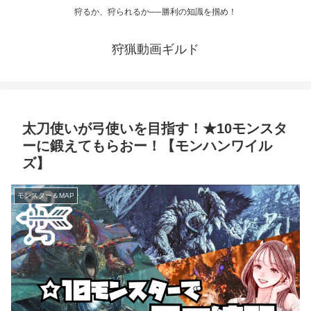
狩るか、狩られるか──勝利の知識を掴め！
狩猟動画ギルド
太刀使いが弓使いを目指す！★10モンスタ
ーに鍛えてもらおー！【モンハンワイル
ズ】
モンスター＆MAP