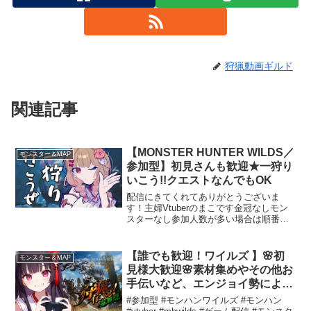
狩猟動画ギルド
関連記事
【MONSTER HUNTER WILDS／
モンスター＆MAP
参加型】初見さんも歓迎★一狩り
いこう!!クエストなんでもOK
配信にきてくれてありがとうございま
す！主婦Vtuberのまこです金冠なしモン
スターなし参加人数が多い場合は順番制
になります。主はすぐ乙るので失敗を気
にしない方のみ参加希望お願いします。
★1狩り交代参加希望の方は「参加希望」
【誰でも歓迎！ワイルズ 】🌸初
モンスター＆MAP
のコメントお願いし...
見様大歓迎🌸素材集めやその他お
手伝いなど、エンジョイ勢による
狩りはこちら【MHWilds】
#参加型 #モンハンワイルズ #モンハン