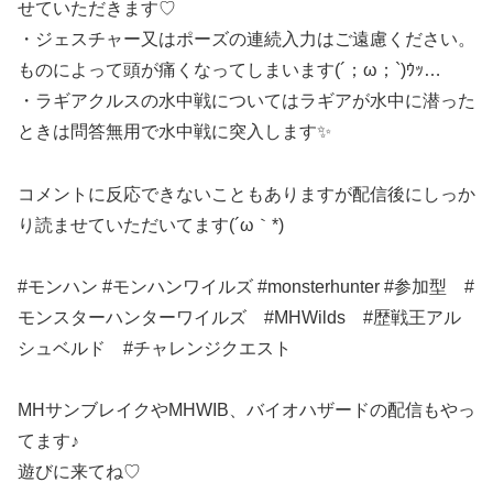
せていただきます♡
・ジェスチャー又はポーズの連続入力はご遠慮ください。
ものによって頭が痛くなってしまいます(´；ω；`)ｳｯ…
・ラギアクルスの水中戦についてはラギアが水中に潜った
ときは問答無用で水中戦に突入します✨
コメントに反応できないこともありますが配信後にしっか
り読ませていただいてます(´ω｀*)
#モンハン #モンハンワイルズ #monsterhunter #参加型 #
モンスターハンターワイルズ #MHWilds #歴戦王アル
シュベルド #チャレンジクエスト
MHサンブレイクやMHWIB、バイオハザードの配信もやっ
てます♪
遊びに来てね♡