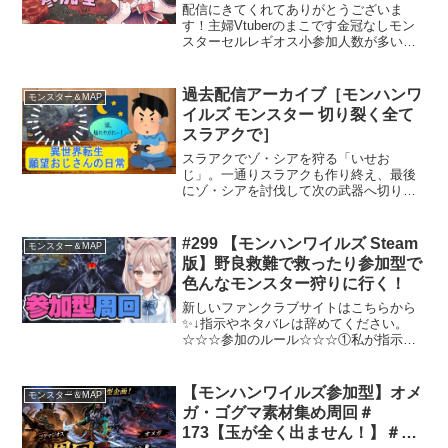
配信にきてくれてありがとうございま
す！主婦Vtuberのまこです金冠なしモン
スターセルレギオス小参加人数が多い場
合は順番制になります。1狩り交代参加希
望の方は「参加希望」のコメントお願い
します！一回目の方優先にさせていただ
過去配信アーカイブ［モンハンワ
モンスター＆MAP
いております。部屋...
イルズ モンスター 切り裂く全て
スラアクで］
スラアクでゾ・シアを狩る「いせお
じ」。一通りスラアクも作り終え、最後
にゾ・シアを討伐して次の武器へ切り替
えようと考え、ゾ・シア狩りに行くが
ゾ・シアの攻撃範囲が広くてとっさに回
避できないスラアクでは苦戦する一方で
#299 【モンハンワイルズ Steam
モンスター＆MAP
なかなか理想の立ち回りが出来ず...
版】野良救難で救ったり参加型で
色んなモンスター狩りに行く！
新しいファンクラブサイトはこちらから
✨↓指示やネタバレは辞めてください。
☆☆☆参加のルール☆☆☆①私が指示し
てからクエストを貼ってね その中から
私がクエストを選びます ・ロビーにい
る間は1人でクエスト行かないでね ・ク
【モンハンワイルズ参加型】オメ
モンスター＆MAP
エ貼りに指名された人は...
ガ・ゴグマ素材集め周回＃
173【玉が全く出ません！】＃プ