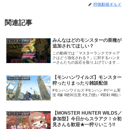
狩猟動画ギルド
関連記事
みんなはどのモンスターの亜種が
モンスター＆MAP
追加されてほしい？
この動画では「マスターランクでチャア
クはどう強化される？」に対するハンタ
ーさんたちの反応を取り上げています。
VOICEVOX：春日部つむぎ,四国めたん,
玄野武宏,ずんだもん,剣崎雌雄,青山龍星
引用：モンスターハンターワイルズ
【モンハンワイルズ】モンスター
モンスター＆MAP
©CAPCOM...
狩ったりまったり雑談配信
#モンハンワイルズ #モンハン #ゲーム実
況 #嫁 #絶叫注意 #太刀使い #双剣 #眠い
【MONSTER HUNTER WILDS／
モンスター＆MAP
参加型】今日からスラアク！☆初
見さんも歓迎★一狩りいこう!!