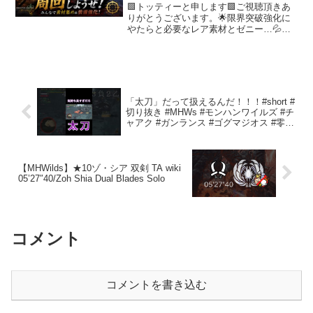
ライベートロビー
🟩トッティーと申します🟩ご視聴頂きあ
りがとうございます。🌟限界突破強化に
やたらと必要なレア素材とゼニー…💦こ
こでまったり周回しながら集めていきま
せんか？ 主さんがへっぽこハンターで
すので、乙は笑って過ごせる方のご参加
お待ちしておりますwww...
「太刀」だって扱えるんだ！！！#short #
切り抜き #MHWs #モンハンワイルズ #チ
ャアク #ガンランス #ゴグマジオス #零式
オメガ #歴戦王アルシュベルド #ゾシア #
ライブ #太刀
【MHWilds】★10ゾ・シア 双剣 TA wiki
05’27″40/Zoh Shia Dual Blades Solo
コメント
コメントを書き込む