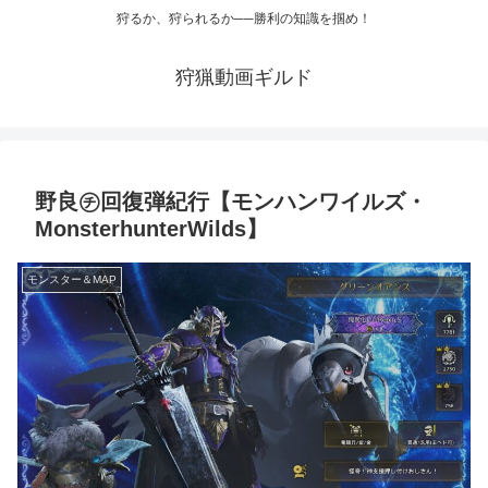
狩るか、狩られるか──勝利の知識を掴め！
狩猟動画ギルド
野良㋠回復弾紀行【モンハンワイルズ・
MonsterhunterWilds】
モンスター＆MAP