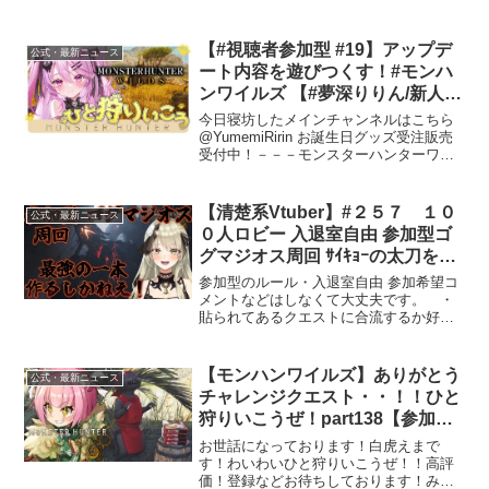
実況12年目の女がお届けする、モンスタ
ンターワイルズ】
ーハンターワイルズ実況Monster Hunter
Wildsの新情報の解説・攻略・小ネタ...
【#視聴者参加型 #19】アップデ
公式・最新ニュース
ート内容を遊びつくす！#モンハ
ンワイルズ 【#夢深りりん/新人
Vtuber】
今日寝坊したメインチャンネルはこちら
@YumemiRirin お誕生日グッズ受注販売
受付中！－－－モンスターハンターワイ
ルズ©CAPCOM－－－୨୧‥∵‥‥∵‥‥
∵‥‥∵‥‥∵‥‥∵‥୨୧おやすみからお
はようまでずっと一緒にいてあげる♡清
【清楚系Vtuber】#２５７ １０
公式・最新ニュース
楚...
０人ロビー 入退室自由 参加型ゴ
グマジオス周回 ｻｲｷｮｰの太刀を作
るしかねえ！ Twitch同時配信
参加型のルール・入退室自由 参加希望コ
【MH:Wilds】
メントなどはしなくて大丈夫です。 ・
貼られてあるクエストに合流するか好き
なクエストを貼って好きなように遊んで
ください。・クロスプレイはONでお願い
いたします。・一緒にクエストに行って
【モンハンワイルズ】ありがとう
公式・最新ニュース
いる他のハンターさん...
チャレンジクエスト・・！！ひと
狩りいこうぜ！part138【参加
型】
お世話になっております！白虎えまで
す！わいわいひと狩りいこうぜ！！高評
価！登録などお待ちしております！みな