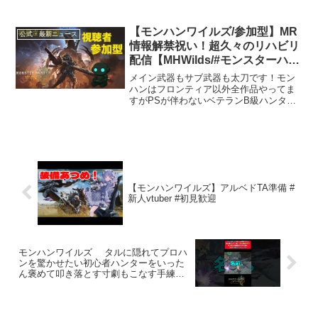
さん元気に参りましょう🐅🐾✨白虎えま
はSteam版でプレイ中！初見さん歓迎参
加についての注意ゴアマガラは協力お願
【モンハンワイルズ/参加型】MR
公式・最新ニュース
いします！基本的に厳し...
情報解禁祝い！超久々のリハビリ
配信【MHWilds/#モンスターハン
ターワイルズ/ #タルヲカ】
メイン武器もサブ武器も太刀です！モン
ハンはフロンティア以外全作品やってま
すがPSが伴わないベテランB級ハンター
です！⭐️参加 ルール・乙、ギミック失
敗、全然気にしないです！みんなでエン
ジョイしながらやりましょう！・そんな
に入らないと思います...
【モンハンワイルズ】アルベドTA準備 #
新人vtuber #初見歓迎
モンハンワイルズ タルに隠れてプロハ
ンを驚かせたい初心者ハンターをいった
ん褒めて叩き落とす寸劇もこなす手練れ
のプロハンター【モンハンワイル
ズ/monster hunter wilds】#shorts