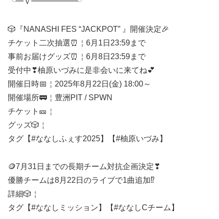
╰━ｖ━━━━━━╯
🎲『NANASHI FES “JACKPOT” 』開催決定🎉
チケット二次抽選⏰￤6月1日23:59まで
事前お届けグッズ⏰￤6月8日23:59まで
受付中❣柚原いづみに是非会いに来てね💕
開催日時📅￤2025年8月22日(金) 18:00～
開催場所🚃￤豊洲PIT / SPWN
チケット🎫￤
グッズ🎲￤
タグ【#ななしふぇす2025】【#柚原いづみ】
🪙7月31日までの長期チーム対抗企画決定❣
優勝チームは8月22日のライブで1曲追加⁉️
詳細🎲￤
タグ【#ななしミッション】【#ななしCチーム】