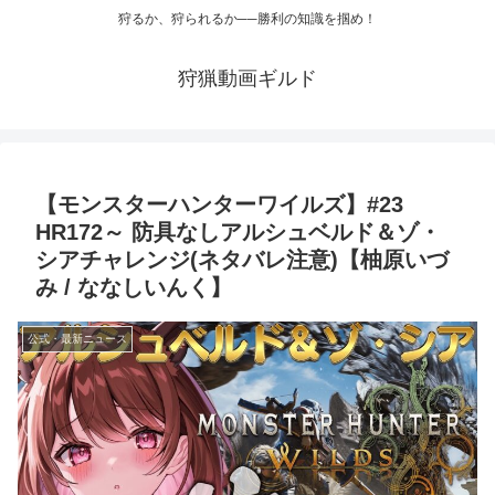
狩るか、狩られるか──勝利の知識を掴め！
狩猟動画ギルド
【モンスターハンターワイルズ】#23
HR172～ 防具なしアルシュベルド＆ゾ・
シアチャレンジ(ネタバレ注意)【柚原いづ
み / ななしいんく】
公式・最新ニュース