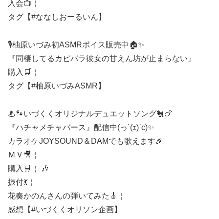
入会📺￤
タグ【#ななしおーるいん】
🎙柚原いづみ初ASMRボイス販売中🏠✨
『同棲してるカピバラ彼女の甘えん坊が止まらない』
購入🛒￤
タグ【#柚原いづみASMR】
♨🐾いづくくオリジナルデュエットソング🐔🍗
『ハチャメチャバース』配信中(っ´(ｪ)`c)✨
カラオケJOYSOUND＆DAMでも歌えます🎉
ＭＶ🎥￤
購入🛒￤ 🎶
振付💃￤
花奏かのんさんの弾いてみた🎸￤
感想【#いづくくオリソン企画】