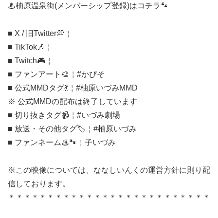
♨柚原温泉街(メンバーシップ登録)はコチラ🐾
■ X / 旧Twitter💭￤
■ TikTok🎶￤
■ Twitch🎮￤
■ ファンアート🎨￤#かぴそ
■ 公式MMDタグ💃￤#柚原いづみMMD
※ 公式MMDの配布は終了しています
■ 切り抜きタグ📹￤#いづみ劇場
■ 放送・その他タグ🏷️￤#柚原いづみ
■ ファンネーム♨🐾￤子いづみ
※この映像については、ななしいんくの運営方針に則り配
信しております。
＊＊＊＊＊＊＊＊＊＊＊＊＊＊＊＊＊＊＊＊＊＊＊＊＊＊