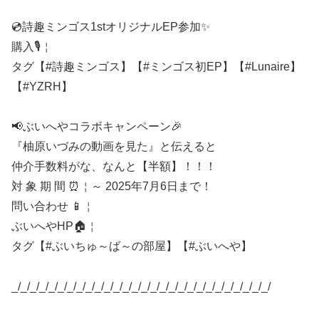
💿詩趣ミンゴス1stオリジナルEP参加✨
購入🎙￤
タグ【#詩趣ミンゴス】【#ミンゴス初EP】【#Lunaire】
【#YZRH】
📢ぶいへやコラボキャンペーン🎉
『柚原いづみの動画を見た』と伝えると
仲介手数料がな、なんと【半額】！！！
対 象 期 間 ⏰￤～ 2025年7月6日まで！
問い合わせ 📱￤
ぶいへやHP🏠￤
タグ【#ぶいちゅ～ば～の部屋】【#ぶいへや】
_/_/_/_/_/_/_/_/_/_/_/_/_/_/_/_/_/_/_/_/_/_/_/_/_/_/_/_/