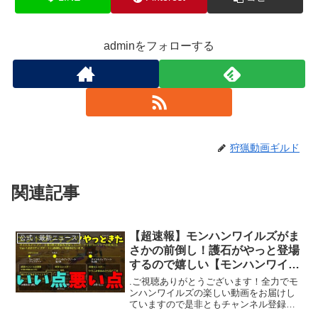
adminをフォローする
狩猟動画ギルド
関連記事
【超速報】モンハンワイルズがま
公式・最新ニュース
さかの前倒し！護石がやっと登場
するので嬉しい【モンハンワイル
ズ / MHWs 】
.ご視聴ありがとうございます！全力でモ
ンハンワイルズの楽しい動画をお届けし
ていますので是非ともチャンネル登録高
評価をお願いします！！〇前回の動画〇