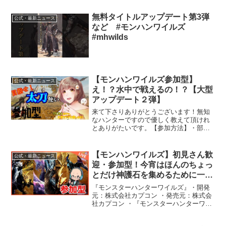
次の動画◎おすすめ動画↓狩猟前に必ずや
るべきこと↓クエスト開始前にやっておく
無料タイトルアップデート第3弾
公式・最新ニュース
ことで凄いお得なこ...
など #モンハンワイルズ
#mhwilds
【モンハンワイルズ参加型】
公式・最新ニュース
え！？水中で戦えるの！？【大型
アップデート２弾】
来て下さりありがとうございます！無知
なハンターですので優しく教えて頂けれ
とありがたいです。【参加方法】・部屋
番号「配信前に公開」からご入室下さ
い。・入室の際はコメント欄にてハンタ
ーネームをご記載の上「参加希望」と一
【モンハンワイルズ】初見さん歓
公式・最新ニュース
声お声がけください。ーフレ...
迎・参加型！今宵はほんのちょっ
とだけ神護石を集めるために一狩
り行きたい！
『モンスターハンターワイルズ』・開発
元：株式会社カプコン ・発売元：株式会
社カプコン ・『モンスターハンターワイ
ルズ』公式サイト ・『モンスターハンタ
ーワイルズ』公式X