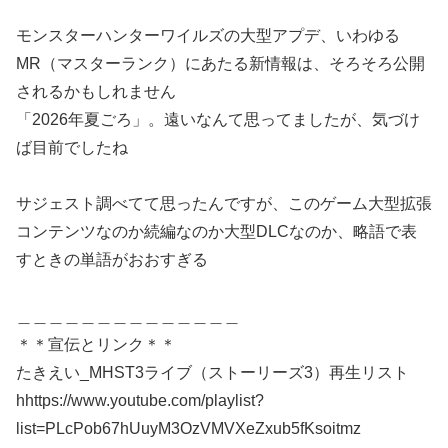
モンスターハンターワイルズの大型アプデ、いわゆる
MR（マスターランク）にあたる新情報は、そろそろ公開
されるかもしれません
「2026年夏ごろ」。遠いなんて思ってましたが、気づけ
ば目前でしたね
サジェスト調べてて思ったんですが、このゲーム大型拡張
コンテンツなのか続編なのか大型DLCなのか、略語で表
すときの単語がおおすぎる
＿＿＿＿＿＿＿＿＿＿＿＿＿＿
＊＊宣伝とリンク＊＊
たきえい_MHST3ライブ（ストーリーズ3）再生リスト
hhttps://www.youtube.com/playlist?
list=PLcPob67hUuyM3OzVMVXeZxub5fKsoitmz