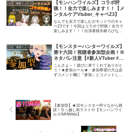
++++++++++++++++++++++++++++++
【モンハンワイルズ】コラボ狩
公式・最新ニュース
+++++...
猟！！全力で楽しみます！！【メ
ンタルケアVtuber_キャベZ3】
なんでも全力で楽しむがモットウのキャ
ベZ3です！今回はコラボで狩猟！全力で
楽しみます！！！出演者様氷錐ろびな様
youtubeチャンネルX炎舞こうめ様
youtubeチャンネルXオギノの実況チャン
ネル様youtubeチャンネルX【素材】・か
【モンスターハンターワイルズ】
公式・最新ニュース
なう...
第十六回！視聴者参加型企画！※
ネタバレ注意【#新人VTuber #稀
月小夜】
こんさよ～！遊びに来てくれてありがと
う！★参加ルール★・参加希望の方は必
ずコメント欄に『参加』とコメントして
ください！ その際、ゲーム内のお名前
も一緒に書いてください！・参加キャン
セルする場合はコメント欄に『辞退』と
コメントしてください！・...
【参加型】★10モンスター狩りながら雑
談！引っ越し前ラストや【モンハンワイ
ルズ/MHWilds】