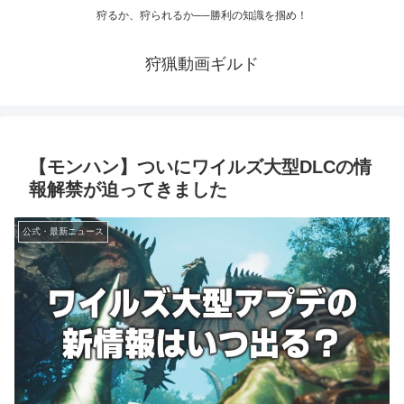
狩るか、狩られるか──勝利の知識を掴め！
狩猟動画ギルド
【モンハン】ついにワイルズ大型DLCの情
報解禁が迫ってきました
公式・最新ニュース