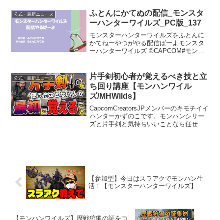
ッターツイッチ（生配信はこちらよしな
まモデルPCはこちら！インスタグラム /
ふとんにかてぬの配信_モンスタ
公式・最新ニュース
yoshinama...
ーハンターワイルズ_PC版_137
モンスターハンターワイルズをふとんに
かてねーやつがやる配信ばーよモンスタ
ーハンターワイルズ ©CAPCOM#モンハ
ンワイルズ#時々テキトウ語#ゲームにつ
いての話#称号#アップデート【Twitter】
→【X】@futonnikatenu01
片手剣初心者が覚えるべき技と立
公式・最新ニュース
ち回り講座【モンハンワイル
ズ/MHWilds】
CapcomCreatorsJPメンバーのキモチイイ
ハンターかずのこです。モンハンシリー
ズと片手剣と気持ちいいことなら任せ
ろ！STEAM版配信中グラフィック
WQHD60fpspcスペック・CPU:Ryzen7
7800X3D・グラボ:RTX...
【参加型】今日はスラアクでモンハン生
活！【モンスターハンターワイルズ】
【モンハンワイルズ】歴戦狩猟の証をコ