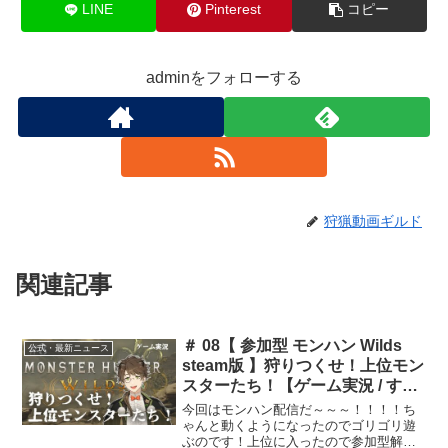
LINE
Pinterest
コピー
adminをフォローする
狩猟動画ギルド
関連記事
＃ 08【 参加型 モンハン Wilds
公式・最新ニュース
steam版 】狩りつくせ！上位モン
スターたち！【ゲーム実況 / すわ
ぽん太 】
今回はモンハン配信だ～～～！！！！ち
ゃんと動くようになったのでゴリゴリ遊
ぶのです！上位に入ったので参加型解禁