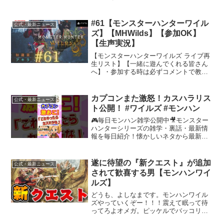
です！【参加型ルール】・すわぽん太の
装備と同じくらいのランクの装備でご参
加ください！・人が多いときは順番待ち
#61【モンスターハンターワイル
公式・最新ニュース
にしますので、「参加希望...
ズ】【MHWilds】【参加OK】
【生声実況】
【モンスターハンターワイルズ ライブ再
生リスト】【一緒に遊んでくれる皆さん
へ】・参加する時は必ずコメントで教え
てください！・参加条件はコメントで秋
羅菜に聞いてください！・お待たせする
時もありますので お時間に余裕を持っ
カプコンまた激怒！カスハラリス
公式・最新ニュース
てご参加ください！【M...
ト公開！ #ワイルズ #モンハン
🎮毎日モンハン雑学公開中🎥モンスター
ハンターシリーズの雑学・裏話・最新情
報を毎日紹介！懐かしいネタから最新作
『モンスターハンターワイルズ』の話題
も紹介するよ！💡チャンネル登録＆高評
価で最新雑学をチェック！#ワイルズ #モ
遂に待望の『新クエスト』が追加
公式・最新ニュース
ンハン #モンスター...
されて歓喜する男【モンハンワイ
ルズ】
どうも、よしなまです。モンハンワイル
ズやっていくぞー！！！震えて眠って待
ってろよオメガ。ピッケルでバッコリ頭
かち割ってやるからな。再生リストツイ