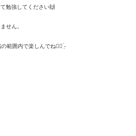
て勉強してください🙌
りません。
で楽しんでね👍🏻 ̖́-‬