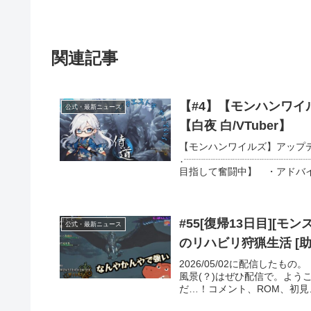
関連記事
【#4】【モンハンワイ
公式・最新ニュース
【白夜 白/VTuber】
【モンハンワイルズ】アップ
․┈┈┈┈┈┈┈┈┈┈┈┈┈
目指して奮闘中】 ・アドバイ
#55[復帰13日目][モ
公式・最新ニュース
のリハビリ狩猟生活 [助
2026/05/02に配信した
風景(？)はぜひ配信で。よう
だ…！コメント、ROM、初見