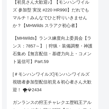
【初見さん大歓迎♪】【モンハンワイル
ズ 参加型 実況 #220 HR990】だれでも
マルチ！みんなでひと狩りいきません
か？【MHWilds スラアク初心者】
【MHWilds】ランス練度向上委員会【ラ
ンス：7857～】｜狩猟・装備調整・神護
石集め【無言配信・基礎力向上・コメン
ト返信可】Part.59
[＃モンハンワイルズ]モンハンワイルズ
視聴者参加型配信初見＆初心者さん大歓
迎！ 🌪️💎2434
ガンランスの狩王チャレクエ歴戦王アル