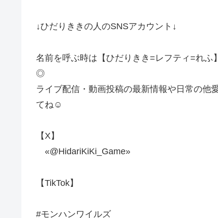
↓ひだりききの人のSNSアカウント↓
名前を呼ぶ時は【ひだりきき=レフティ=れふ
◎
ライブ配信・動画投稿の最新情報や日常の他
てね☺
【X】
«@HidariKiKi_Game»
【TikTok】
#モンハンワイルズ