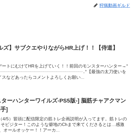
狩猟動画ギルド
ルズ】サブクエやりながらHR上げ！！【侍道】
デートにむけてHRを上げていく！！前回のモンスターハンター→°
┈┈┈┈┈┈┈┈┈┈┈┈┈┈┈┈┈┈┈․°【最強の太刀使いを
スなどあったらコメントよろしくお願い...
ンスターハンターワイルズ-PS5版-] 脳筋チャアクマン
手]
もの。（4/5）冒頭に配信限定の筋トレ企画説明が入ってます。筋トレの
こそビジター！このような僻地のChまで来てくださるとは…感激
、オールオッケー！！アーカ...