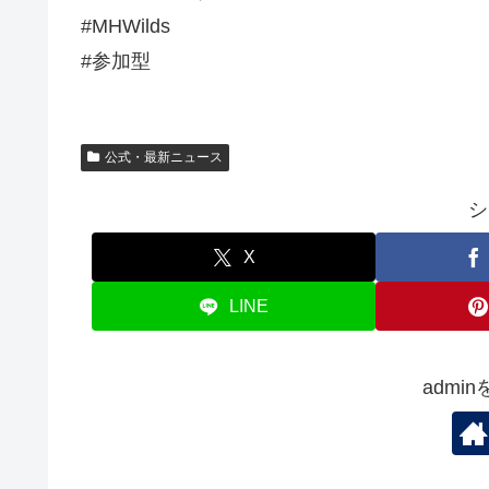
#MHWilds
#参加型
公式・最新ニュース
シ
X
LINE
admi