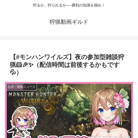
狩るか、狩られるか──勝利の知識を掴め！
狩猟動画ギルド
【#モンハンワイルズ】夜の参加型雑談狩
猟🐹🎉✨（配信時間は前後するかもです
💦）
公式・最新ニュース