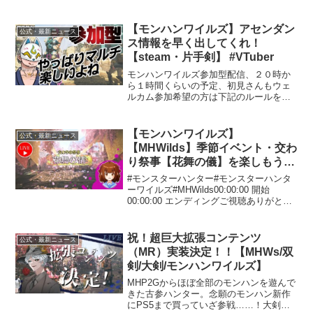
分の動画見たらこの子達めっちゃ早口で
喋ってるじゃんね。もっとゆっくり喋っ
てもろて。サムネは今回特別仕様です。
【モンハンワイルズ】アセンダン
公式・最新ニュース
北海道一緒に行った友...
ス情報を早く出してくれ！
【steam・片手剣】 #VTuber
モンハンワイルズ参加型配信、２０時か
ら１時間くらいの予定、初見さんもウェ
ルカム参加希望の方は下記のルールをよ
く読んだ後にロビー入ってください--------
------------------------------------------...
【モンハンワイルズ】
公式・最新ニュース
【MHWilds】季節イベント・交わ
り祭事【花舞の儀】を楽しもう
♪【PS5版】2026/05/11♪#199
#モンスターハンター#モンスターハンタ
ーワイルズ#MHWilds00:00:00 開始
00:00:00 エンディングご視聴ありがとう
ございます！葵 悠宇と申します♪フリー
でグラフィックデザイナーをしておりま
す。主にゲーム・アニメ・オリジナル...
祝！超巨大拡張コンテンツ
公式・最新ニュース
（MR）実装決定！！【MHWs/双
剣/大剣/モンハンワイルズ】
MHP2Gからほぼ全部のモンハンを遊んで
きた古参ハンター。念願のモンハン新作
にPS5まで買っていざ参戦……！大剣、