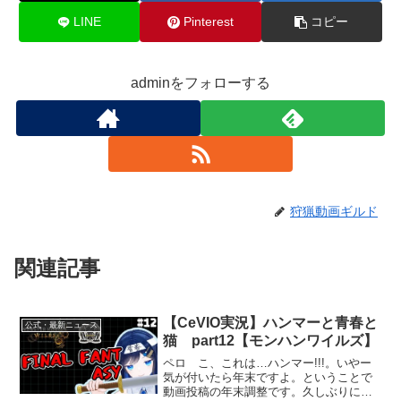
LINE
Pinterest
コピー
adminをフォローする
狩猟動画ギルド
関連記事
【CeVIO実況】ハンマーと青春と
公式・最新ニュース
猫 part12【モンハンワイルズ】
ペロ こ、これは…ハンマー!!!。いやー
気が付いたら年末ですよ。ということで
動画投稿の年末調整です。久しぶりに自