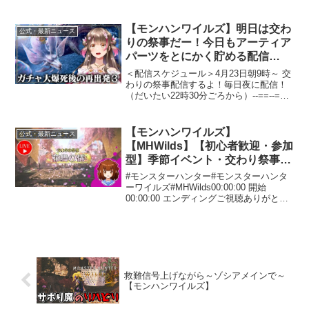
双剣、弓を使っていくよ！今作は太刀も
練習予定！大型アップデートの「アセン
ダンス」（MR）の実装が2027年に決定！
【モンハンワイルズ】明日は交わ
公式・最新ニュース
これはリハビ...
りの祭事だー！今日もアーティア
パーツをとにかく貯める配信
【PS5 pro / ネタバレ注意】
＜配信スケジュール＞4月23日朝9時～ 交
わりの祭事配信するよ！毎日夜に配信！
（だいたい22時30分ごろから）--==--==--
==--==--==--==--==-＜今使っている装備
＞■４属性対応のライトボウガン装備とア
ーティア武器を解...
【モンハンワイルズ】
公式・最新ニュース
【MHWilds】【初心者歓迎・参加
型】季節イベント・交わり祭事
【花舞の儀】を楽しもう♪【PS5
#モンスターハンター#モンスターハンタ
版】2026/05/05♪#193
ーワイルズ#MHWilds00:00:00 開始
00:00:00 エンディングご視聴ありがとう
ございます！葵 悠宇と申します♪フリー
でグラフィックデザイナーをしておりま
す。主にゲーム・アニメ・オリジナル...
救難信号上げながら～ゾシアメインで～
【モンハンワイルズ】