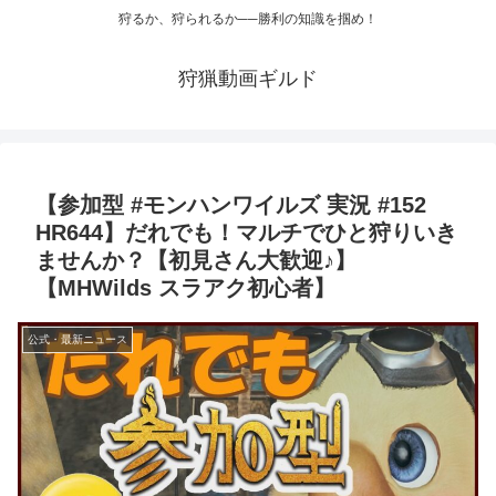
狩るか、狩られるか──勝利の知識を掴め！
狩猟動画ギルド
【参加型 #モンハンワイルズ 実況 #152
HR644】だれでも！マルチでひと狩りいき
ませんか？【初見さん大歓迎♪】
【MHWilds スラアク初心者】
公式・最新ニュース