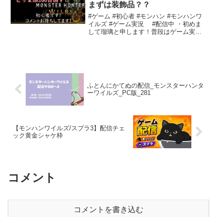
まずは装飾品？？
#ゲーム #初心者 #モンハン #モンハンワ
イルズ #ゲーム実況 #配信中 ・初めま
して瑠璃と申します！普段はゲーム実
況、好きなことの雑談を主にしておりま
す！！気になったかたはそちらのご視聴
もぜひ！！・特に何も決めずゆる～く配
信し、雑談し...
ふとんにかてぬの配信_モンスターハンタ
ーワイルズ_PC版_281
【モンハンワイルズ/スプラ3】配信チェ
ック黄金シャケ枠
コメント
コメントを書き込む