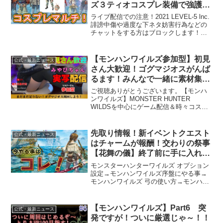
ズ３ティオコスプレ装備で強護石
出していこうマルチライブ配信！
ライブ配信での注意！2021 LEVEL-5 lnc.
誹謗中傷や過度な下ネタ妨害行為などの
チャットをする方はブロックします！ま
たリスナーさんなどの迷惑行為をした方
にはブロックします！ライブ配信中の通
信交換やマルチ行為、対戦などは禁止し
【モンハンワイルズ参加型】初見
公式・最新ニュース
ます！...
さん大歓迎！ゴグマジオスがんば
るます！みんなで一緒に素材集め
ましょう！【PC版 RTX5080】
ご視聴ありがとうございます。【モンハ
ンワイルズ】MONSTER HUNTER
WILDSを中心にゲーム配信＆時々コスプ
レして配信活動をしています。みやびち
ゃん応援隊はこちらから↓チャンネル メ
ンバー登録用リンク --------------...
先取り情報！新イベントクエスト
公式・最新ニュース
はチャームが報酬！交わりの祭事
【花舞の儀】終了前に手に入れた
い期間限定イベクエの隠し要素ま
モンスターハンターワイルズ オプション
とめ【モンハンワイルズ モンス
設定→モンハンワイルズ序盤にやる事→
モンハンワイルズ 弓の使い方→モンハン
ターハンターワイルズ】
実況12年目の女がお届けする、モンスタ
ーハンターワイルズ実況Monster Hunter
Wildsの新情報の解説・攻略・小ネタ...
【モンハンワイルズ】Part6 突
公式・最新ニュース
発ですが！ついに厳選じゃ～！！