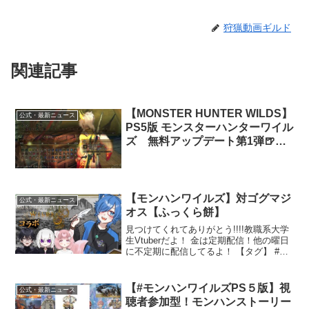
狩猟動画ギルド
関連記事
【MONSTER HUNTER WILDS】
公式・最新ニュース
PS5版 モンスターハンターワイル
ズ 無料アップデート第1弾🍺お
酒呑みながらモンハン#61
【モンハンワイルズ】対ゴグマジ
公式・最新ニュース
オス【ふっくら餅】
見つけてくれてありがとう!!!!教職系大学
生Vtuberだよ！ 金は定期配信！他の曜日
に不定期に配信してるよ！ 【タグ】 #絵
に描いた餅くん#見る餅 でツイートして
ね！これからよろしくね!コラボ相手の
方々雨波えいてる さん / @eiter...
【#モンハンワイルズPS５版】視
公式・最新ニュース
聴者参加型！モンハンストーリー