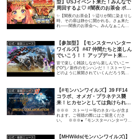
型】USJイベント来た！みんなで
周回するよ♡ #闇夜のお茶会 ポン
コツ初心者🔰〔マリアン嬢〕
✨【闇夜のお茶会】✨辺りが闇に染まりし
時、その扉は静かに開かれる。さぁ来た
れ――闇夜のお茶会へ。みんなぁこんば
んにゃ〜ฅ*･ω･*ฅﾆｬﾝﾆｬﾝ♡ 伯爵令嬢
VTuberのマリアン嬢です💍🌸 今日は【参
加型モンハンワイルズ】だよ🎮✨ 初心者
【参加型】【モンスターハンター
公式・最新ニュース
さ...
ワイルズ】 #47 仲間たちと楽しん
でいこう！！ アップデート来た
ね♫【Monster Hunter Wilds】
皆で楽しく雑談しながら楽しんでいこー
【ネタバレ等含みます】
(^O^)／新作のモンハンだ！！ストーリー
どのように展開されていくんだろう気に
なる！！ストーリー的には一段落しまし
た♬ 3/1無料DLC第1弾 4/4 きたー！！*
参加型を始めていくよ！**通信環境でセ
【#モンハンワイルズ】39 FF14
公式・最新ニュース
ッ...
コラボ、オメガ・プラネテス襲
来！ヒカセンとしては負けられま
せぬ… 【ネタバレ注意】
※※※ ストーリー等のネタバレが含ま
れます。ご視聴の際にはご留意くださ
い。 ※※※●『モンスターハンターワイ
ルズ』公式サイト●配信者のためのコメン
トアプリ「わんコメ」(C)CAPCOM#モン
ハンワイルズ #MHWs #MHWilds
【MHWilds(モンハンワイルズ)】
公式・最新ニュース