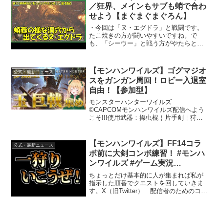
／狂界、メインもサブも蛸で合わ
せよう【まぐまぐまぐろん】
・今回は「ヌ・エグドラ」と戦闘です。
たこ焼きの方が闘いやすいですね。で
も、「シーウー」と戦う方がやたらと辛
い。あの爪楊枝の攻撃タイミングが見抜
けないみたいだ。コメント、高評価、チ
ャンネル登録して頂けますとハンター生
【モンハンワイルズ】ゴグマジオ
公式・最新ニュース
活が長続きします。・いやー...
スをガンガン周回！ロビー入退室
自由！【参加型】
モンスターハンターワイルズ
©CAPCOMモンハンワイルズ配信へよう
こそ!!!使用武器：操虫棍￤片手剣￤狩猟
笛￤双剣￤スラアク⚠️禁止事項⚠️こちら
が求めるまで、アドバイス・指示のコメ
ントは禁止とします！！！！これらのコ
【モンハンワイルズ】FF14コラ
公式・最新ニュース
メントは基本的にひろ...
ボ前に大剣コンボ練習！ #モンハ
ンワイルズ #ゲーム実況
#MHWilds
ちょっとだけ基本的に人が集まれば私が
指示した順番でクエストを回していきま
す。X（旧Twitter） 配信者のためのコメ
ントアプリ「わんコメ」 公式サイト：
音声 VOICEVOX：ずんだもんノーマ
ル 立ち絵：坂本アヒル 様#モンハンワ