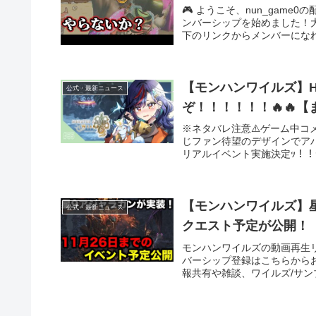
🎮 ようこそ、nun_gam
ンバーシップを始めました！
下のリンクからメンバーになれ
【モンハンワイルズ】H
公式・最新ニュース
ぞ！！！！！！🔥🔥
※ネタバレ注意⚠️ゲーム中コ
じファン待望のデザインでアパレ
リアルイベント実施決定ｯ！！🌼🌈
【モンハンワイルズ】星
公式・最新ニュース
クエスト予定が公開！
モンハンワイルズの動画再生
バーシップ登録はこちらから
報共有や雑談、ワイルズ/サン