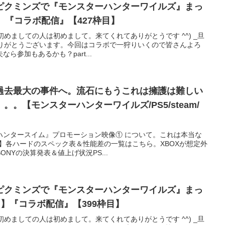
ピクミンズで『モンスターハンターワイルズ』まっ
m】『コラボ配信』【427枠目】
ゞ初めましての人は初めまして。来てくれてありがとうです ^^) _旦
ありがとうございます。今回はコラボで一狩りいくので皆さんよろ
ら参加もあるかも？part...
過去最大の事件へ。流石にもうこれは擁護は難しい
。【モンスターハンターワイルズ/PS5/steam/
ハンタースイム』プロモーション映像① について。これは本当な
ro】各ハードのスペック表＆性能差の一覧はこちら。XBOXが想定外
NYの決算発表＆値上げ状況PS...
ピクミンズで『モンスターハンターワイルズ』まっ
am】『コラボ配信』【399枠目】
ゞ初めましての人は初めまして。来てくれてありがとうです ^^) _旦