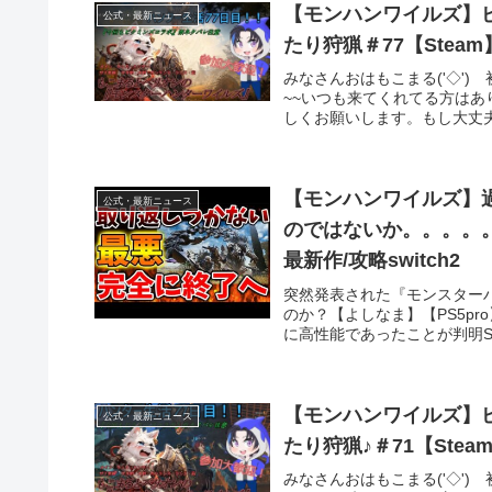
【モンハンワイルズ】
公式・最新ニュース
たり狩猟＃77【Stea
みなさんおはもこまる('◇')
~~いつも来てくれてる方は
しくお願いします。もし大丈夫な
【モンハンワイルズ】
公式・最新ニュース
のではないか。。。。。。
最新作/攻略switch2
突然発表された『モンスター
のか？【よしなま】【PS5p
に高性能であったことが判明SO
【モンハンワイルズ】
公式・最新ニュース
たり狩猟♪＃71【Ste
みなさんおはもこまる('◇')