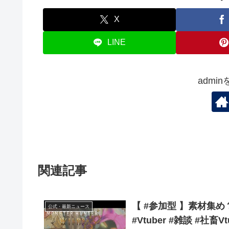
X
LINE
admi
関連記事
【 #参加型 】素材集め？ #モンスターハンターワイルズ #初見さん
公式・最新ニュース
#Vtuber #雑談 #社畜Vt