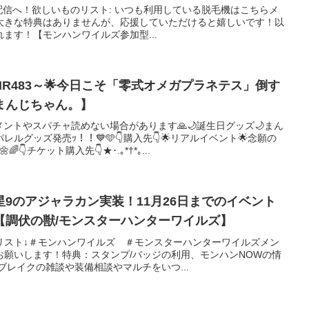
e0の配信へ！欲しいものリスト: いつも利用している脱毛機はこちらメ
大きな特典はありませんが、応援していただけると嬉しいです！以
ます！【モンハンワイルズ参加型...
R483～🌟今日こそ「零式オメガプラネテス」倒す
【まんじちゃん。】
メントやスパチャ読めない場合があります🙏🌙誕生日グッズ🌙まん
ルグッズ発売ｯ！！💙🩵👇購入先👇🌟リアルイベント🌟念願の
👇チケット購入先👇★･.｡*†*｡...
9のアジャラカン実装！11月26日までのイベント
【調伏の獣/モンスターハンターワイルズ】
リスト↓＃モンハンワイルズ ＃モンスターハンターワイルズメン
お願いします！特典：スタンプ/バッジの利用、モンハンNOWの情
ブレイクの雑談や装備相談やマルチをいつ...