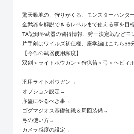
驚天動地の、狩りがくる。モンスターハンター
全武器を解説できるレベルまで使える事を目
TA記録や武器の習得情報、狩王決定戦などモ
片手剣はワイルズ初仕様、座学編はこちら56
【今作の武器使用頻度】
双剣＞ライトボウガン＞狩猟笛＞弓＞ヘビィ
汎用ライトボウガン→
オプション設定→
序盤にやるべき事→
ゴグマジオス基礎知識＆周回装備→
弓の使い方→
カメラ感度の設定→