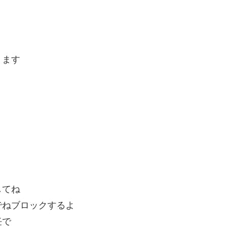
ります
してね
でねブロックするよ
任で