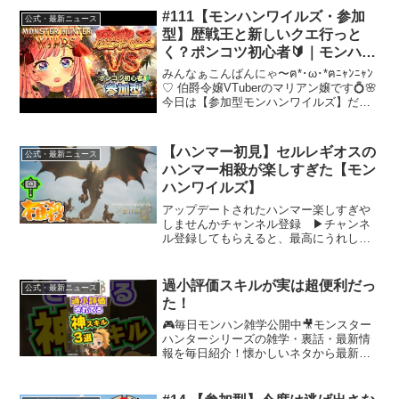
#111【モンハンワイルズ・参加
公式・最新ニュース
型】歴戦王と新しいクエ行っと
く？ポンコツ初心者🔰｜モンハン
ワイルズ〔マリアン嬢〕
みんなぁこんばんにゃ〜ฅ*･ω･*ฅﾆｬﾝﾆｬﾝ
♡ 伯爵令嬢VTuberのマリアン嬢です💍🌸
今日は【参加型モンハンワイルズ】だよ
🎮✨ 初心者さん🔰も初見さんも大歓迎♡
モンスターがダウンしたら「みんなぁ行
くよぉ❣️突撃ー❣️」 最後はみん...
【ハンマー初見】セルレギオスの
公式・最新ニュース
ハンマー相殺が楽しすぎた【モン
ハンワイルズ】
アップデートされたハンマー楽しすぎや
しませんかチャンネル登録 ▶チャンネ
ル登録してもらえると、最高にうれしい
です！マリオ＆ルイージRPG ブラザーシ
ップの再生リスト▶ドンキーコングリタ
ーンズHDの再生リスト▶DRAGONBALL
過小評価スキルが実は超便利だっ
公式・最新ニュース
Spark...
た！
🎮毎日モンハン雑学公開中🎥モンスター
ハンターシリーズの雑学・裏話・最新情
報を毎日紹介！懐かしいネタから最新作
『モンスターハンターワイルズ』の話題
も紹介するよ！💡チャンネル登録＆高評
価で最新雑学をチェック！#ワイルズ #モ