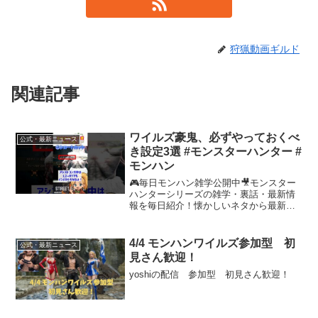
狩猟動画ギルド
関連記事
ワイルズ豪鬼、必ずやっておくべ
公式・最新ニュース
き設定3選 #モンスターハンター #
モンハン
🎮毎日モンハン雑学公開中🎥モンスター
ハンターシリーズの雑学・裏話・最新情
報を毎日紹介！懐かしいネタから最新作
『モンスターハンターワイルズ』の話題
も紹介するよ！💡チャンネル登録＆高評
価で最新雑学をチェック！#ワイルズ #モ
4/4 モンハンワイルズ参加型 初
公式・最新ニュース
ンハン #モンスター...
見さん歓迎！
yoshiの配信 参加型 初見さん歓迎！