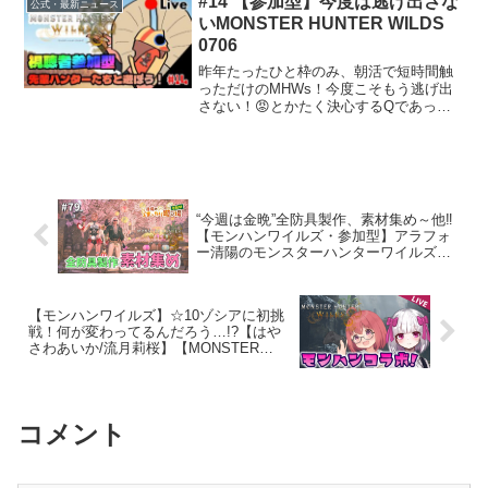
#14 【参加型】今度は逃げ出さな
公式・最新ニュース
ンハン #モンスター...
いMONSTER HUNTER WILDS
0706
昨年たったひと枠のみ、朝活で短時間触
っただけのMHWs！今度こそもう逃げ出
さない！😡とかたく決心するQであっ
た。ついにきた！マルチプレイ解禁！さ
あ、一緒に遊ぼう😉ロビーID：
LM6FW9B5ーーーーーーーーーーーーー
ーーーーーーーーーーーー...
“今週は金晩”全防具製作、素材集め～他‼
【モンハンワイルズ・参加型】アラフォ
ー清陽のモンスターハンターワイルズの
世界!! #79
【モンハンワイルズ】☆10ゾシアに初挑
戦！何が変わってるんだろう…!?【はや
さわあいか/流月莉桜】【MONSTER
HUNTER WILDS】
コメント