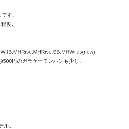
スです。
こ程度。
IB,MHRise,MHRise:SB,MHWilds(new)
月額500円のガラケーモンハンも少し。
ムモデル。