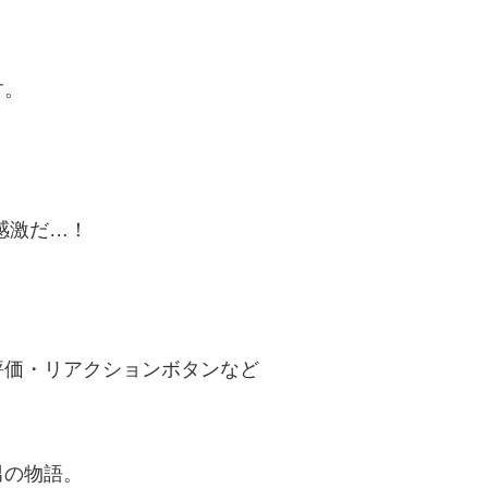
す。
感激だ…！
評価・リアクションボタンなど
！
男の物語。