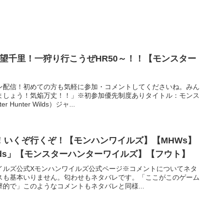
】一望千里！一狩り行こうぜHR50～！！【モンスター
】
ン配信！初めての方も気軽に参加・コメントしてくださいね。みん
ましょう！気焔万丈！！」※初参加優先制度ありタイトル：モンス
unter Wilds）ジャ...
！いくぞ行くぞ！【モンハンワイルズ】【MHWs】
er Wilds」【モンスターハンターワイルズ】【フウト】
イルズ公式Xモンハンワイルズ公式ページ※コメントについてネタ
スも基本いりません。匂わせもネタバレです。「ここがこのゲーム
的で」このようなコメントもネタバレと同様...