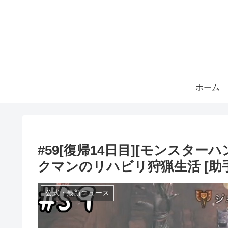
ホーム
#59[復帰14日目][モンスター
クマンのリハビリ狩猟生活 [助手
公式・最新ニュース