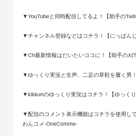
▼YouTubeと同時配信してるよ！【助手のTwi
▼チャンネル登録などはコチラ！【にっぱんじん!!
▼Ch最新情報はだいたいココに！【助手のX(Twit
▼ゆっくり実況と生声、二足の草鞋を履く男！【kikk
▼kikkunのゆっくり実況はコチラ！【ゆっくりJu
▼配信のコメント表示機能はコチラを使用し
わんコメ-OneComme-