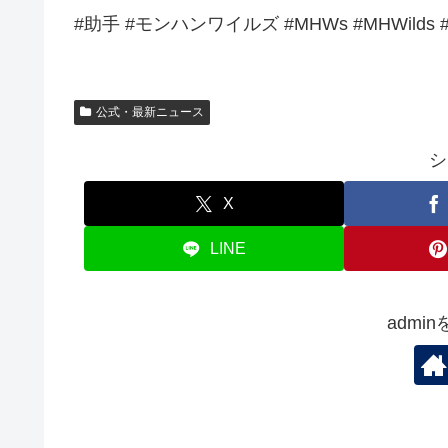
#助手 #モンハンワイルズ #MHWs #MHWilds #Mo
公式・最新ニュース
シ
X
LINE
admi