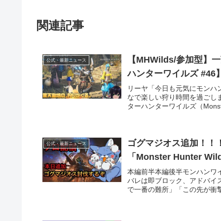
関連記事
【MHWilds/参加型
公式・最新ニュース
ハンターワイルズ #46
リーヤ「今日も元気にモンハ
なで楽しい狩り時間を過ごし
ターハンターワイルズ（Monster H
ゴグマジオス追加！！
公式・最新ニュース
「Monster Hunt
本編前半本編後半モンハンワ
バレは即ブロック、アドバイ
で一番の難所」「この先が衝撃