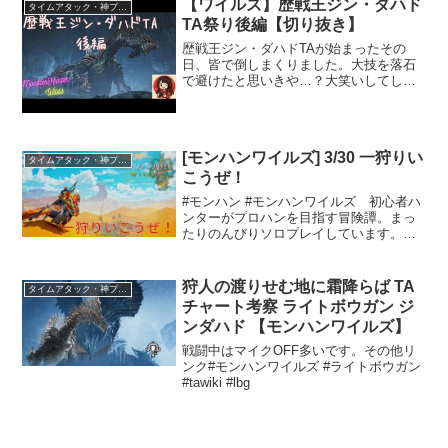
【ワイルズ】歴戦王ジン・ダハド
タイムアタック・神プレイ
TA祭り後編【切り抜き】
歴戦王ジン・ダハドTAが始まったその
日、皆で倒しまくりました。大技を落石
で避けたと思いきや…？大笑いしてしま
った現場はこちらですｗ#モンハンワイル
ズ#mhwilds #歴戦王ジン・ダハド#タイム
アタック#ぽんこつハンターのわ
[モンハンワイルズ] 3/30 一狩りい
タイムアタック・神プレイ
こうぜ！
#モンハン #モンハンワイルズ 初心者ハ
ンターがプロハンを目指す冒険譚。まっ
たりのんびりソロプレイしています。基
本個人的な記録なので、ライブ配信での
垂れ流しになっています。予めご了承く
ださい。
狩人の渡りせむ地に霜降らば TA
タイムアタック・神プレイ
チャート考察 ライトボウガン ジ
ンダハド 【モンハンワイルズ】
戦闘中はマイクOFF多いです。その他リ
ンク#モンハンワイルズ #ライトボウガン
#tawiki #lbg