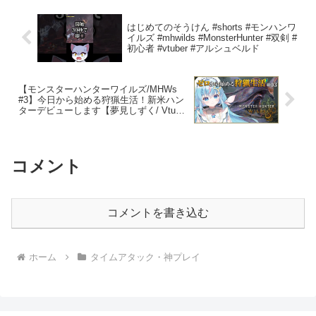
はじめてのそうけん #shorts #モンハンワ
イルズ #mhwilds #MonsterHunter #双剣 #
初心者 #vtuber #アルシュベルド
【モンスターハンターワイルズ/MHWs
#3】今日から始める狩猟生活！新米ハン
ターデビューします【夢見しずく/ Vtuber
】MONSTER HUNTER WILDS
コメント
コメントを書き込む
ホーム
タイムアタック・神プレイ