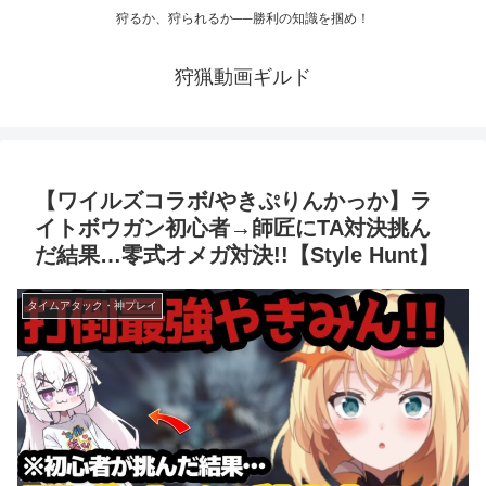
狩るか、狩られるか──勝利の知識を掴め！
狩猟動画ギルド
【ワイルズコラボ/やきぷりんかっか】ラ
イトボウガン初心者→師匠にTA対決挑ん
だ結果…零式オメガ対決!!【Style Hunt】
タイムアタック・神プレイ