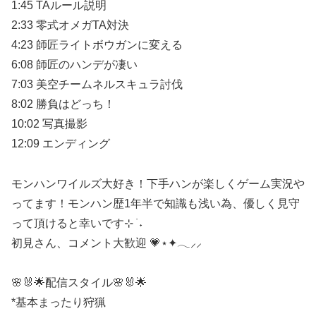
1:45 TAルール説明
2:33 零式オメガTA対決
4:23 師匠ライトボウガンに変える
6:08 師匠のハンデが凄い
7:03 美空チームネルスキュラ討伐
8:02 勝負はどっち！
10:02 写真撮影
12:09 エンディング
モンハンワイルズ大好き！下手ハンが楽しくゲーム実況や
ってます！モンハン歴1年半で知識も浅い為、優しく見守
って頂けると幸いです⊹ ࣪ ˖
初見さん、コメント大歓迎 💗⋆✦𓂃⸝⸝
🌸🐰🌟配信スタイル🌸🐰🌟
*基本まったり狩猟