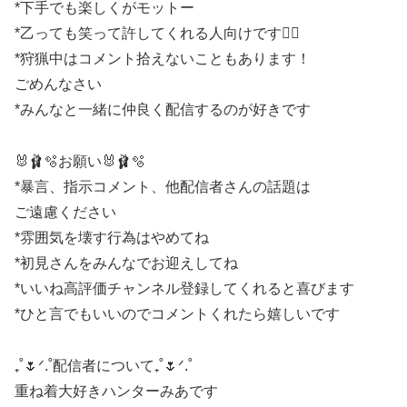
*下手でも楽しくがモットー
*乙っても笑って許してくれる人向けです🙇‍♀️
*狩猟中はコメント拾えないこともあります！
ごめんなさい
*みんなと一緒に仲良く配信するのが好きです
🐰🩰🫧お願い🐰🩰🫧
*暴言、指示コメント、他配信者さんの話題は
ご遠慮ください
*雰囲気を壊す行為はやめてね
*初見さんをみんなでお迎えしてね
*いいね高評価チャンネル登録してくれると喜びます
*ひと言でもいいのでコメントくれたら嬉しいです
₊˚🌷ᐟ.˚配信者について₊˚🌷ᐟ.˚
重ね着大好きハンターみあです