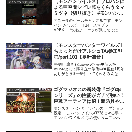
【モンハンワイルズ】プロハンに
タイムアタック・神プレイ
よる亜空間シビレ罠をくらうタマ
ミツネ【切り抜き】 #モンハン#
ゲーム実況 #モンハンワイルズ #
アニータのゲームチャンネルです！モン
参加型
ハンワイルズ、FF14、スマブラ、
APEX、その他アニータが気になったゲ
ームをプレイ生配信します。煽りや暴言
の無い、みんなが安らげるチャンネルを
目指します。どうぞ暖かく見守ってくだ
【モンスターハンターワイルズ】
タイムアタック・神プレイ
さい！
ちょっとだけアルシュTA/参加型
◎/part.101【夢叶凛音】
🪽夢叶 凛音 (𝑌𝑢𝑚𝑒𝑛𝑜 𝑅𝑖𝑛𝑛𝑒)🖤個人勢
Vtuberとして降り立つ準備中🌟配信1周年
ありがとう✳︎一緒にいてくれるみんなの
おかげで日々楽しめてるよ！！いつメン
もこれから出会うみんなもよろしくお願
いします☺️⋆⸜♱⸝‍⋆チャンネル登...
ゴグマジオスの新装備『ゴグαβ
タイムアタック・神プレイ
シリーズ』の性能がガチで強い！
巨戟アーティアは沼！新防具や護
石の強化まとめ！難易度は初見プ
モンスターハンターワイルズ オプション
レイでも簡単！新モンスター初見
設定→モンハンワイルズ序盤にやる事→
モンハンワイルズ 弓の使い方→モンハン
プレイと新要素まとめ【モンハン
実況12年目の女がお届けする、モンスタ
ワイルズ】
ーハンターワイルズ実況Monster Hunter
Wildsの新情報の解説・攻略・小ネタ...