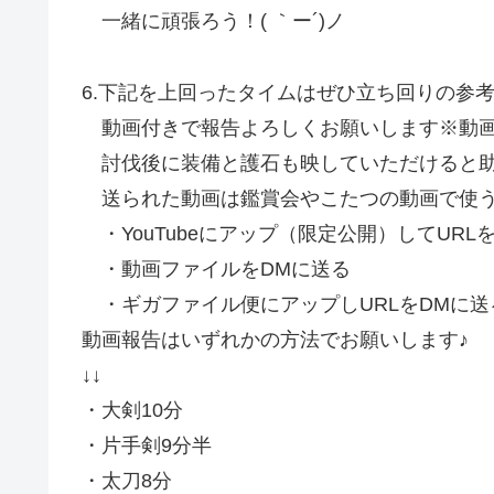
一緒に頑張ろう！( ｀ー´)ノ
6.下記を上回ったタイムはぜひ立ち回りの参
動画付きで報告よろしくお願いします※動画
討伐後に装備と護石も映していただけると
送られた動画は鑑賞会やこたつの動画で使う
・YouTubeにアップ（限定公開）してURL
・動画ファイルをDMに送る
・ギガファイル便にアップしURLをDMに送
動画報告はいずれかの方法でお願いします♪
↓↓
・大剣10分
・片手剣9分半
・太刀8分