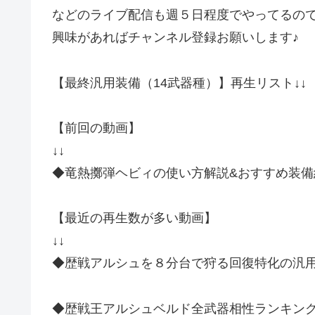
などのライブ配信も週５日程度でやってるの
興味があればチャンネル登録お願いします♪
【最終汎用装備（14武器種）】再生リスト↓↓
【前回の動画】
↓↓
◆竜熱擲弾ヘビィの使い方解説&おすすめ装備
【最近の再生数が多い動画】
↓↓
◆歴戦アルシュを８分台で狩る回復特化の汎
◆歴戦王アルシュベルド全武器相性ランキン