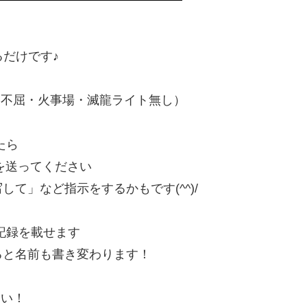
るだけです♪
・不屈・火事場・滅龍ライト無し）
たら
を送ってください
」など指示をするかもです(^^)/
記録を載せます
と名前も書き変わります！
たい！