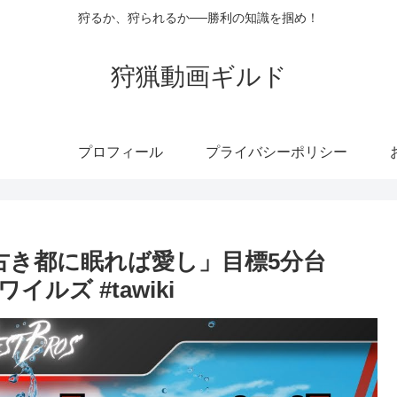
狩るか、狩られるか──勝利の知識を掴め！
狩猟動画ギルド
プロフィール
プライバシーポリシー
「漣の古き都に眠れば愛し」目標5分台
イルズ #tawiki