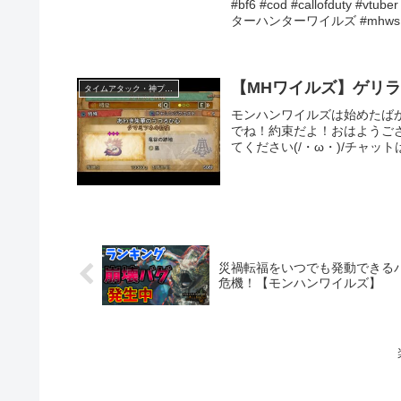
#bf6 #cod #callofduty #
ターハンターワイルズ #mhws #b
【MHワイルズ】ゲリ
タイムアタック・神プレイ
モンハンワイルズは始めたば
でね！約束だよ！おはようご
てください(/・ω・)/チャッ
災禍転福をいつでも発動できる
危機！【モンハンワイルズ】