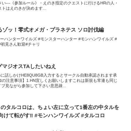
い---《参加ルール》・えのき指定のクエストに行けるHRの人・
トはえのきが決めます...
るゾッ！零式オメガ・プラネテス ソロ討伐編
ーハンターワイルズ #モンスターハンター #モンハンワイルズ #
イ#初見さん歓迎#チャリ
ゴグマジオスTAしたいねえ
)に話しかけHE8QU8GB入力するとサークル自動承認されます承
の注意事項】1.HN宜しくお願いしますこれは新規も常連も同じ
ブ見ながら参加して下さい意思疎...
日のタルコロは、ちょい左に立って1番左の中タルを
けて転がす‼️ #モンハンワイルズ #タルコロ