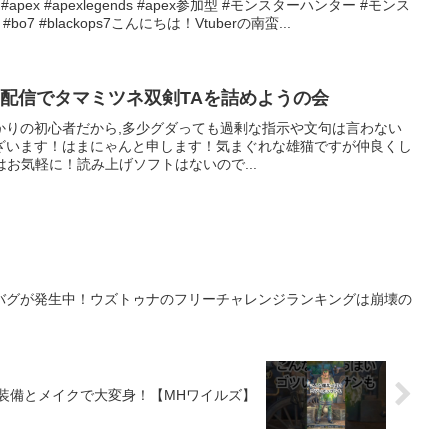
vtuber #apex #apexlegends #apex参加型 #モンスターハンター #モンス
o7 #blackops7こんにちは！Vtuberの南蛮...
ラ配信でタマミツネ双剣TAを詰めようの会
かりの初心者だから,多少グダっても過剰な指示や文句は言わない
ざいます！はまにゃんと申します！気まぐれな雄猫ですが仲良くし
トはお気軽に！読み上げソフトはないので...
バグが発生中！ウズトゥナのフリーチャレンジランキングは崩壊の
装備とメイクで大変身！【MHワイルズ】