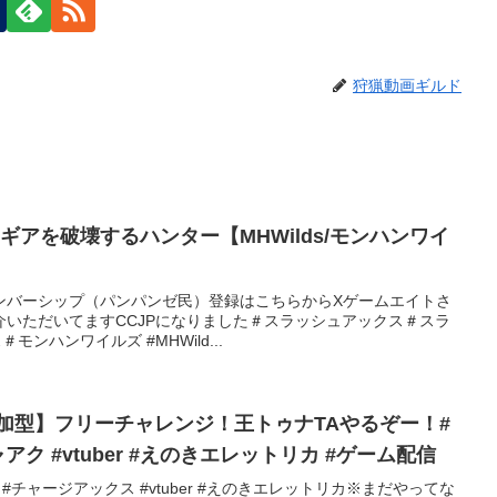
狩猟動画ギルド
ギアを破壊するハンター【MHWilds/モンハンワイ
ンバーシップ（パンパンゼ民）登録はこちらからXゲームエイトさ
介いただいてますCCJPになりました＃スラッシュアックス＃スラ
モンハンワイルズ #MHWild...
加型】フリーチャレンジ！王トゥナTAやるぞー！#
ク #vtuber #えのきエレットリカ #ゲーム配信
#チャージアックス #vtuber #えのきエレットリカ※まだやってな