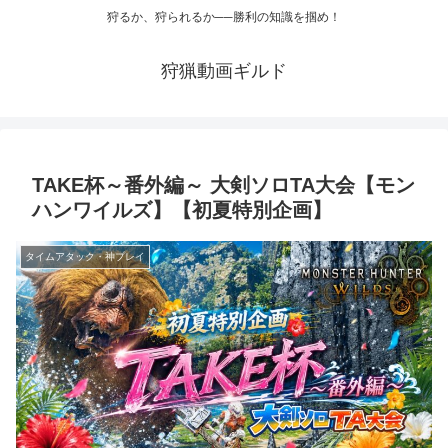
狩るか、狩られるか──勝利の知識を掴め！
狩猟動画ギルド
TAKE杯～番外編～ 大剣ソロTA大会【モン
ハンワイルズ】【初夏特別企画】
タイムアタック・神プレイ