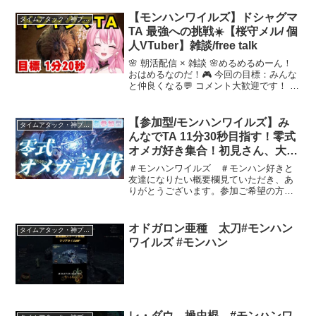
が多いですｗリーチの話はＮＧです・サ
ーモンランぎりぎり野良カンストできる
【モンハンワイルズ】ドシャグマ
タイムアタック・神プレイ
くらいの腕前です；；・...
TA 最強への挑戦☀️【桜守メル/ 個
人VTuber】雑談/free talk
🌸 朝活配信 × 雑談 🌸めるめるめーん！
おはめるなのだ！🎮 今回の目標：みんな
と仲良くなる💬 コメント大歓迎です！ 至
らないところもあると思いますが、よけ
れば一緒に楽しんでください！🔔 チャン
ネル登録・高評価いただけると励みにな
【参加型/モンハンワイルズ】み
タイムアタック・神プレイ
ります！#...
んなでTA 11分30秒目指す！零式
オメガ好き集合！初見さん、大歓
迎です☆
＃モンハンワイルズ ＃モンハン好きと
友達になりたい概要欄見ていただき、あ
りがとうございます。参加ご希望の方、
お気軽にコメントください。チャンネル
登録・高評価およびTwitter（X)等のフォ
ローもよろしくお願いいたします！
オドガロン亜種 太刀#モンハン
タイムアタック・神プレイ
Twitter（X...
ワイルズ #モンハン
レ・ダウ 操虫棍 #モンハンワ