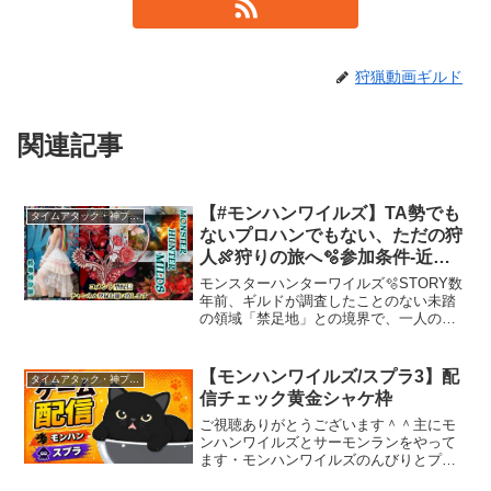
狩猟動画ギルド
関連記事
【#モンハンワイルズ】TA勢でも
タイムアタック・神プレイ
ないプロハンでもない、ただの狩
人🍖狩りの旅へ🫧参加条件-近接
武器のみ🫧スラアク愛用者️🫧初見
モンスターハンターワイルズ️🫧STORY数
さんは必ず概要欄をお読み下さ
年前、ギルドが調査したことのない未踏
の領域「禁足地」との境界で、一人の少
い。
年「ナタ」が保護された。謎のモンスタ
ーの襲撃から単身逃げ延びた彼の言葉を
手掛かりに、ギルドは調査隊を結成。
【モンハンワイルズ/スプラ3】配
タイムアタック・神プレイ
「白の孤影」と呼ばれ...
信チェック黄金シャケ枠
ご視聴ありがとうございます＾＾主にモ
ンハンワイルズとサーモンランをやって
ます・モンハンワイルズのんびりとプレ
イしてますTAっぽいことをしていること