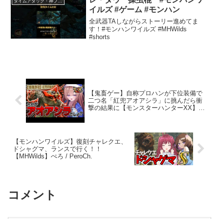
タイムアタック・神プレイ
イルズ #ゲーム #モンハン
全武器TAしながらストーリー進めてま
す！#モンハンワイルズ #MHWilds
#shorts
【鬼畜ゲー】自称プロハンが下位装備で
二つ名「紅兜アオアシラ」に挑んだら衝
撃の結果に【モンスターハンターXX】
【モンスターハンターダブルクロス】
【モンハンワイルズ】復刻チャレクエ、
ドシャグマ、ランスで行く！！
【MHWilds】ぺろ / PeroCh.
コメント