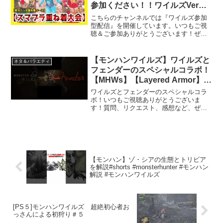
参加ください！！ワイルズVer重
ね着大会開催！【モンハンワイル
こちらのチャンネルでは『ワイルズ参加
ズ/MHWs】
型配信』を開催しています。いつもご視
聴＆ご参加ありがとうございます！ぜひ
一緒に狩猟生活を満喫しましょう！ーー
ーーーーーーーーーー【重ね着大会概
要】①今回はモンハンワイルズの『重ね
【モンハンワイルズ】ワイルズと
ネタ＆バラエティ
着』機能を用いてキャラメイ...
フェンダーのスペシャルコラボ！
【MHWs】【Layered Armor】#
武器重ね着 #重ね着 #モンハンワ
ワイルズとフェンダーのスペシャルコラ
イルズ #モンスターハンターワイ
ボ！いつもご視聴ありがとうございま
す！質問、リクエスト、感想など、ぜひ
ルズ
気軽にコメントしてくださいね♪▼モンハ
ンワイルズ 重ね着コーデ動画はこち
ら！▼▼モンハンワイルズ 重ね着コー
デのショート動画はこちら！...
【モンハン】ゾ・シアの生態とトリビア
を解説#shorts #monsterhunter #モンハン
解説 #モンハンワイルズ
[PS５]モンハンワイルズ 超絶初心者お
っさんによる初狩り＃５