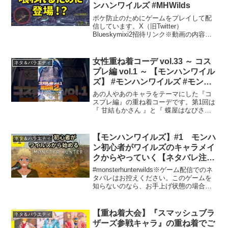
ンハンワイルズ #MHWilds
ボケ防止のためにゲームをプレイして配
信しています。X（旧Twitter）
Blueskymixi2招待リンク※動画の内容は
収録時点のものです
女性重ね着コーデ vol.33 ～ コス
ネタ＆バラエティ
プレ編 vol.1 ～ 【モンハンワイル
ズ】 #モンハンワイルズ #モンス
ターハンターワイルズ #mhws #
あの人やあのキャラをテーマにした『コ
重ね着 #重ね着コーデ
スプレ編』の重ね着コーデです。第1回は
『 甘結もかさん 』と『 蝶屋はなびさん
#layeredarmor
』をテーマに作ってみました！#モンハン
ワイルズ #モンスターハンターワイルズ #
ワイルズ#monsterhunterwild...
【モンハンワイルズ】#1 モンハ
ネタ＆バラエティ
ン初心者がワイルズのキャラメイ
クからやっていく【ネタバレ注
意】
#monsterhunterwilds※ゲーム配信でのネ
タバレはお控えください。このゲームを
知らないのなら、お手上げ状態の場合こ
うやってみたらどう？という感じで一緒
に考えてくれるのは大歓迎です。xアカウ
ント/@carltonblackwiz
【重ね着大会】『スマッシュブラ
ネタ＆バラエティ
ザーズ参戦キャラ』の重ね着でご