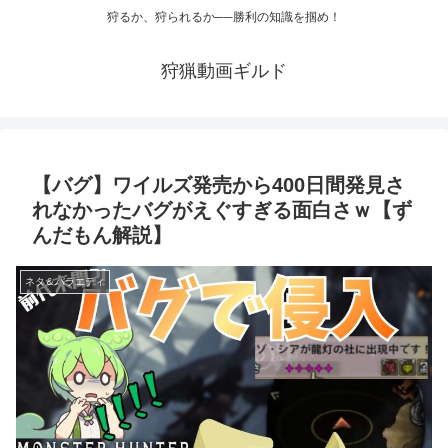
狩るか、狩られるか──勝利の知識を掴め！
狩猟動画ギルド
【バグ】ワイルズ発売から400日間発見さ
れなかったバグがえぐすぎる面白さｗ【ず
んだもん解説】
ネタ＆バラエティ